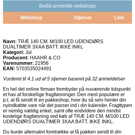
Bedst anmeldte webshops
Webshop
Stjerner
Link
Navn:
TRÆ 140 CM. M/100 LED UDENDØRS
DUALTIMER 3XAA BATT. IKKE INKL
Kategori:
Jul
Producent:
HAAHR & CO
Varenummer:
21956
EAN:
5703535024491
Vurderet til
4.1
ud af 5 stjerner baseret på
32
anmeldelser
En hel del online firmaer frembyder på nuværende tidspunkt
et hav af forskellige fragtløsninger. Den mest populære er
p.t. at få sendt til en pakkeshop, hvor du så selv henter din
nyindkøbte vare når det passer ind i din kalender. Fragttypen
er nemlig vældig enkel, samt ofte endvidere den mindst
kostelige fragtløsning ved køb af TRÆ 140 CM. M/100 LED
UDENDØRS DUALTIMER 3XAA BATT. IKKE INKL.
Du burde alternativt foretrække at få pakken sendt til din