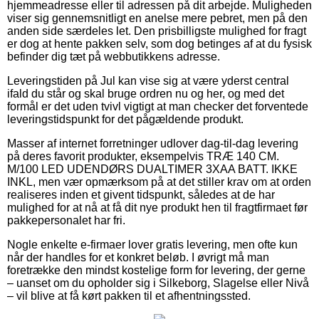
hjemmeadresse eller til adressen på dit arbejde. Muligheden
viser sig gennemsnitligt en anelse mere pebret, men på den
anden side særdeles let. Den prisbilligste mulighed for fragt
er dog at hente pakken selv, som dog betinges af at du fysisk
befinder dig tæt på webbutikkens adresse.
Leveringstiden på Jul kan vise sig at være yderst central
ifald du står og skal bruge ordren nu og her, og med det
formål er det uden tvivl vigtigt at man checker det forventede
leveringstidspunkt for det pågældende produkt.
Masser af internet forretninger udlover dag-til-dag levering
på deres favorit produkter, eksempelvis TRÆ 140 CM.
M/100 LED UDENDØRS DUALTIMER 3XAA BATT. IKKE
INKL, men vær opmærksom på at det stiller krav om at orden
realiseres inden et givent tidspunkt, således at de har
mulighed for at nå at få dit nye produkt hen til fragtfirmaet før
pakkepersonalet har fri.
Nogle enkelte e-firmaer lover gratis levering, men ofte kun
når der handles for et konkret beløb. I øvrigt må man
foretrække den mindst kostelige form for levering, der gerne
– uanset om du opholder sig i Silkeborg, Slagelse eller Nivå
– vil blive at få kørt pakken til et afhentningssted.