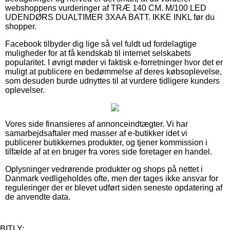
webshoppens vurderinger af TRÆ 140 CM. M/100 LED
UDENDØRS DUALTIMER 3XAA BATT. IKKE INKL før du
shopper.
Facebook tilbyder dig lige så vel fuldt ud fordelagtige
muligheder for at få kendskab til internet selskabets
popularitet. I øvrigt møder vi faktisk e-forretninger hvor det er
muligt at publicere en bedømmelse af deres købsoplevelse,
som desuden burde udnyttes til at vurdere tidligere kunders
oplevelser.
Vores side finansieres af annonceindtægter. Vi har
samarbejdsaftaler med masser af e-butikker idet vi
publicerer butikkernes produkter, og tjener kommission i
tilfælde af at en bruger fra vores side foretager en handel.
Oplysninger vedrørende produkter og shops på nettet i
Danmark vedligeholdes ofte, men der tages ikke ansvar for
reguleringer der er blevet udført siden seneste opdatering af
de anvendte data.
BITLY: