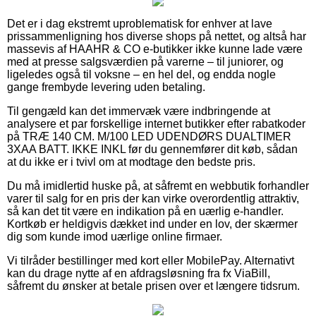
Det er i dag ekstremt uproblematisk for enhver at lave
prissammenligning hos diverse shops på nettet, og altså har
massevis af HAAHR & CO e-butikker ikke kunne lade være
med at presse salgsværdien på varerne – til juniorer, og
ligeledes også til voksne – en hel del, og endda nogle
gange frembyde levering uden betaling.
Til gengæld kan det immervæk være indbringende at
analysere et par forskellige internet butikker efter rabatkoder
på TRÆ 140 CM. M/100 LED UDENDØRS DUALTIMER
3XAA BATT. IKKE INKL før du gennemfører dit køb, sådan
at du ikke er i tvivl om at modtage den bedste pris.
Du må imidlertid huske på, at såfremt en webbutik forhandler
varer til salg for en pris der kan virke overordentlig attraktiv,
så kan det tit være en indikation på en uærlig e-handler.
Kortkøb er heldigvis dækket ind under en lov, der skærmer
dig som kunde imod uærlige online firmaer.
Vi tilråder bestillinger med kort eller MobilePay. Alternativt
kan du drage nytte af en afdragsløsning fra fx ViaBill,
såfremt du ønsker at betale prisen over et længere tidsrum.