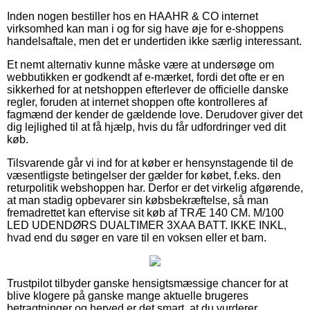
Inden nogen bestiller hos en HAAHR & CO internet
virksomhed kan man i og for sig have øje for e-shoppens
handelsaftale, men det er undertiden ikke særlig interessant.
Et nemt alternativ kunne måske være at undersøge om
webbutikken er godkendt af e-mærket, fordi det ofte er en
sikkerhed for at netshoppen efterlever de officielle danske
regler, foruden at internet shoppen ofte kontrolleres af
fagmænd der kender de gældende love. Derudover giver det
dig lejlighed til at få hjælp, hvis du får udfordringer ved dit
køb.
Tilsvarende går vi ind for at køber er hensynstagende til de
væsentligste betingelser der gælder for købet, f.eks. den
returpolitik webshoppen har. Derfor er det virkelig afgørende,
at man stadig opbevarer sin købsbekræftelse, så man
fremadrettet kan eftervise sit køb af TRÆ 140 CM. M/100
LED UDENDØRS DUALTIMER 3XAA BATT. IKKE INKL,
hvad end du søger en vare til en voksen eller et barn.
Trustpilot tilbyder ganske hensigtsmæssige chancer for at
blive klogere på ganske mange aktuelle brugeres
betragtninger og herved er det smart, at du vurderer