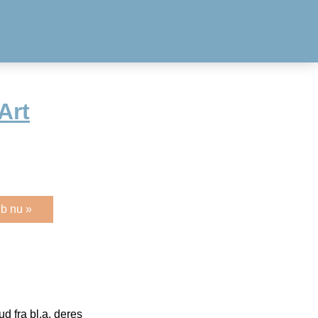
Art
b nu »
 fra bl.a. deres