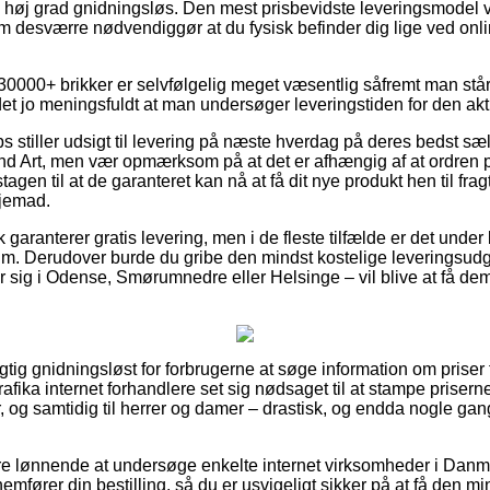
 i høj grad gnidningsløs. Den mest prisbevidste leveringsmodel vi
om desværre nødvendiggør at du fysisk befinder dig lige ved onl
30000+ brikker er selvfølgelig meget væsentlig såfremt man stå
r det jo meningsfuldt at man undersøger leveringstiden for den akt
s stiller udsigt til levering på næste hverdag på deres bedst sæ
d Art, men vær opmærksom på at det er afhængig af at ordren pl
en til at de garanteret kan nå at få dit nye produkt hen til fragt
hjemad.
aranterer gratis levering, men i de fleste tilfælde er det under 
um. Derudover burde du gribe den mindst kostelige leveringsud
ig i Odense, Smørumnedre eller Helsinge – vil blive at få dem ti
rigtig gnidningsløst for forbrugerne at søge information om priser 
Grafika internet forhandlere set sig nødsaget til at stampe prise
r, og samtidig til herrer og damer – drastisk, og endda nogle gan
re lønnende at undersøge enkelte internet virksomheder i Danmar
mfører din bestilling, så du er usvigeligt sikker på at få den min