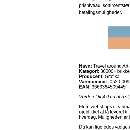
prisniveau, sortimentstø
betalingsmuligheder.
Navn:
Travel around Art
Kategori:
30000+ brikke
Producent:
Grafika
Varenummer:
0520-009
EAN:
3663384509445
Vurderet til
4.9
ud af 5 st
Flere webshops i Danmark
øjeblikket at få leveret t
hverdag. Muligheden er jo
Du kan ligeledes vælge at