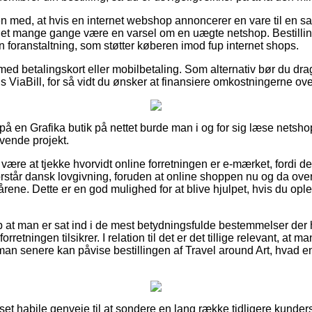
n med, at hvis en internet webshop annoncerer en vare til en sa
 det mange gange være en varsel om en uægte netshop. Bestillin
n foranstaltning, som støtter køberen imod fup internet shops.
 med betalingskort eller mobilbetaling. Som alternativ bør du dra
s ViaBill, for så vidt du ønsker at finansiere omkostningerne over
å en Grafika butik på nettet burde man i og for sig læse netsho
ævende projekt.
ære at tjekke hvorvidt online forretningen er e-mærket, fordi de
forstår dansk lovgivning, foruden at online shoppen nu og da ov
rene. Dette er en god mulighed for at blive hjulpet, hvis du op
 at man er sat ind i de mest betydningsfulde bestemmelser der h
 forretningen tilsikrer. I relation til det er det tillige relevant, a
man senere kan påvise bestillingen af Travel around Art, hvad en
t set habile genveje til at sondere en lang række tidligere kund