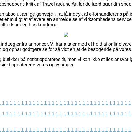
webshoppens kritik af Travel around Art før du færdiggør din shop
 absolut ærlige genveje til at få indtryk af e-forhandlerens pål
et er muligt at aflevere en anmeldelse af virksomhedens service,
f tilfredsheden hos kunderne.
f indtægter fra annoncer. Vi har aftaler med et hold af online var
r, og opnår godtgørelse for så vidt en af de besøgende på vores 
butikker på nettet opdateres tit, men vi kan ikke stilles ansvarl
vi sidst opdaterede vores oplysninger.
1
1
1
1
1
1
1
1
1
1
1
1
1
1
1
1
1
1
1
1
1
1
1
1
1
1
1
1
1
1
1
1
1
1
1
1
1
1
1
1
1
1
1
1
1
1
1
1
1
1
1
1
1
1
1
1
1
1
1
1
1
1
1
1
1
1
1
1
1
1
1
1
1
1
1
1
1
1
1
1
1
1
1
1
1
1
1
1
1
1
1
1
1
1
1
1
1
1
1
1
1
1
1
1
1