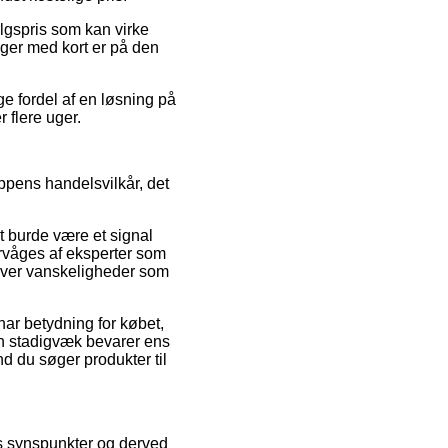
lgspris som kan virke
ger med kort er på den
ge fordel af en løsning på
 flere uger.
ppens handelsvilkår, det
t burde være et signal
ervåges af eksperter som
lever vanskeligheder som
ar betydning for købet,
t man stadigvæk bevarer ens
d du søger produkter til
ers synspunkter og derved