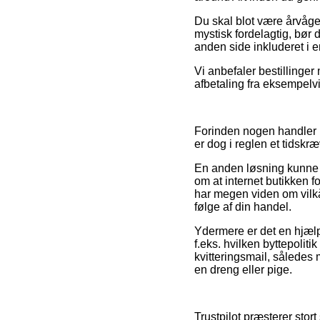
Du skal blot være årvåge
mystisk fordelagtig, bør
anden side inkluderet i e
Vi anbefaler bestillinger
afbetaling fra eksempelvi
Forinden nogen handler p
er dog i reglen et tidskr
En anden løsning kunne v
om at internet butikken 
har megen viden om vilkå
følge af din handel.
Ydermere er det en hjælp
f.eks. hvilken byttepolitik
kvitteringsmail, således 
en dreng eller pige.
Trustpilot præsterer stor