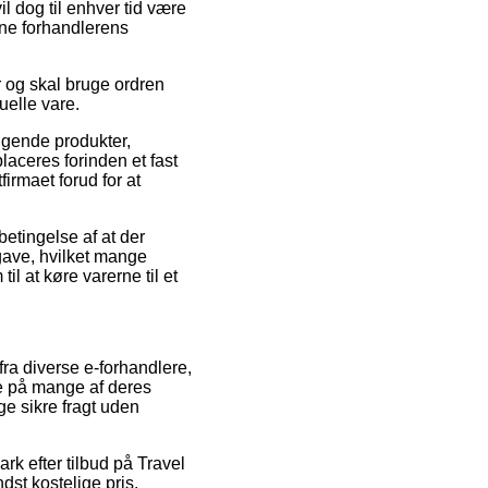
l dog til enhver tid være
ine forhandlerens
r og skal bruge ordren
uelle vare.
lgende produkter,
aceres forinden et fast
firmaet forud for at
betingelse af at der
gave, hvilket mange
l at køre varerne til et
fra diverse e-forhandlere,
rne på mange af deres
ge sikre fragt uden
k efter tilbud på Travel
dst kostelige pris.