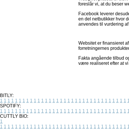
foreslår vi, at du beser 
Facebook leverer desuden
en del netbutikker hvor d
anvendes til vurdering a
Websitet er finansieret a
forretningernes produkte
Fakta angående tilbud og 
være realiseret efter at 
BITLY:
1
1
1
1
1
1
1
1
1
1
1
1
1
1
1
1
1
1
1
1
1
1
1
1
1
1
1
1
1
1
1
1
1
1
SPOTIFY:
1
1
1
1
1
1
1
1
1
1
1
1
1
1
1
1
1
1
1
1
1
1
1
1
1
1
1
1
1
1
1
1
1
1
CUTTLY BIO:
1
1
1
1
1
1
1
1
1
1
1
1
1
1
1
1
1
1
1
1
1
1
1
1
1
1
1
1
1
1
1
1
1
1
1