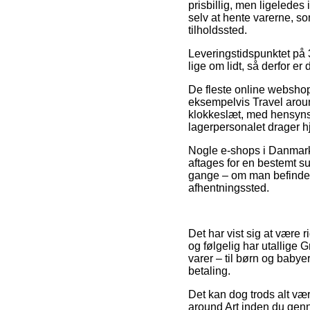
prisbillig, men ligeledes
selv at hente varerne, s
tilholdssted.
Leveringstidspunktet på 
lige om lidt, så derfor e
De fleste online webshop
eksempelvis Travel aroun
klokkeslæt, med hensynstag
lagerpersonalet drager 
Nogle e-shops i Danmark g
aftages for en bestemt s
gange – om man befinder s
afhentningssted.
Det har vist sig at være 
og følgelig har utallige 
varer – til børn og babye
betaling.
Det kan dog trods alt væ
around Art inden du genne