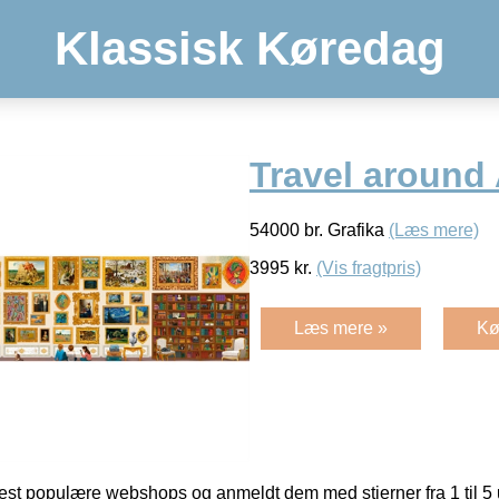
Klassisk Køredag
Travel around 
54000 br. Grafika
(Læs mere)
3995
kr.
(Vis fragtpris)
Læs mere »
Kø
t populære webshops og anmeldt dem med stjerner fra 1 til 5 ud