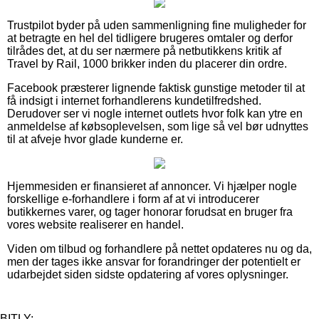
Trustpilot byder på uden sammenligning fine muligheder for
at betragte en hel del tidligere brugeres omtaler og derfor
tilrådes det, at du ser nærmere på netbutikkens kritik af
Travel by Rail, 1000 brikker inden du placerer din ordre.
Facebook præsterer lignende faktisk gunstige metoder til at
få indsigt i internet forhandlerens kundetilfredshed.
Derudover ser vi nogle internet outlets hvor folk kan ytre en
anmeldelse af købsoplevelsen, som lige så vel bør udnyttes
til at afveje hvor glade kunderne er.
Hjemmesiden er finansieret af annoncer. Vi hjælper nogle
forskellige e-forhandlere i form af at vi introducerer
butikkernes varer, og tager honorar forudsat en bruger fra
vores website realiserer en handel.
Viden om tilbud og forhandlere på nettet opdateres nu og da,
men der tages ikke ansvar for forandringer der potentielt er
udarbejdet siden sidste opdatering af vores oplysninger.
BITLY: