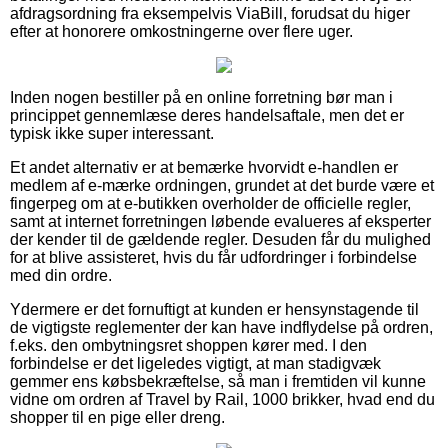
afdragsordning fra eksempelvis ViaBill, forudsat du higer
efter at honorere omkostningerne over flere uger.
Inden nogen bestiller på en online forretning bør man i
princippet gennemlæse deres handelsaftale, men det er
typisk ikke super interessant.
Et andet alternativ er at bemærke hvorvidt e-handlen er
medlem af e-mærke ordningen, grundet at det burde være et
fingerpeg om at e-butikken overholder de officielle regler,
samt at internet forretningen løbende evalueres af eksperter
der kender til de gældende regler. Desuden får du mulighed
for at blive assisteret, hvis du får udfordringer i forbindelse
med din ordre.
Ydermere er det fornuftigt at kunden er hensynstagende til
de vigtigste reglementer der kan have indflydelse på ordren,
f.eks. den ombytningsret shoppen kører med. I den
forbindelse er det ligeledes vigtigt, at man stadigvæk
gemmer ens købsbekræftelse, så man i fremtiden vil kunne
vidne om ordren af Travel by Rail, 1000 brikker, hvad end du
shopper til en pige eller dreng.