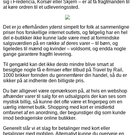
sig i Fredericia, Korsør eller Skjern – er at få fragtmanden til
at køre ordren til et udleveringssted.
Det er jo efterhånden yderst simpelt for folk at sammenligne
priser hos forskellige internet outlets, og følgelig har en hel
del e-butikker ikke kunne lade være med at formindske
salgsværdien på en række af deres varer – til børn, og
ligeledes til mænd og kvinder – voldsomt, og endda nogle
gange garantere fragtfri levering.
Til gengæld kan det ikke desto mindre blive smart at
besigtige nogle få e-firmaer efter tilbud på Travel by Rail,
1000 brikker forinden du gennemfører din handel, så du er
sikker på at indhente den billigste pris.
Du bør alligevel være opmærksom på, at hvis en webshop
afhænder varer til salg for en udsalgspris der kan ses som
mystisk billig, så kunne det ofte være et fingerpeg om en
uærlig internet butik. Shopping med kort er imidlertid
omfavnet af en anordning, der begunstiger dig som kunde
imod bedrageriske online butikker.
Generelt slår vi et slag for betalinger med kort eller
betalinger med mobilen. Alternativt kunne du overveje en