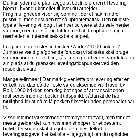
Du kan ydermere planlægge at bestille ordren til levering
hjem til hvor du bor eller til hvor du arbejder.
Fragtmuligheden viser sig somme tider et hak mindre
prisbillig, men desuden ret så uproblematisk. Den billigste
type af levering vil dog til enhver tid være at du selv henter
varerne, men det står og falder med at du opholder dig i
nærheden af internet selskabets bopæl.
Fragttiden på Puslespil brikker / Andre / 1000 brikker /
Jumbo er vældig afgørende forudsat vi absolut skal bruge
varerne inden for kort tid, så af den grund er det særdeles på
sin plads at du gransker leveringstidspunktet ved den
respektive vare.
Mange e-firmaer i Danmark giver løfte om levering efter en
enkelt hverdag på de fleste varer, eksempelvis Travel by
Rail, 1000 brikker, som dog betinges af at transaktionen
realiseres inden et bestemt tidspunkt, sådan at de har
mulighed for at nå at få pakken fikset forinden personalet har
fri.
Visse internet virksomheder frembyder fri fragt, men for det
meste gælder det kun hvis man shopper for et bestemt
beløb. Desuden skal du gribe den mest letkøbte
leveringsudgave, hvilket ofte – ligegyldigt om du opholder