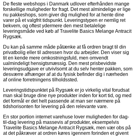
De fleste webshops i Danmark udlover efterhånden mange
forskellige muligheder for fragt. Det mest almindelige er lige
nu pakkeshops, som giver dig mulighed for at hente dine
varer på et valgfrit tidspunkt. Leveringstypen er nemlig ret
bekvem, og oftest ydermere den mest betalelige
leveringsmåde ved køb af Travelite Basics Melange Antracit
Rygsæk.
Du kan på samme måde påtænke at få ordren bragt til din
privatbolig eller til adressen hvor du arbejder. Den viser sig
tit en kende mere omkostningsfuld, men omvendt
ualmindeligt hensigtsmæssig. Den mest prisbevidste
leveringsudgave er utvivlsomt at du selv henter pakken, som
desværre afhænger af at du fysisk befinder dig i nærheden
af online forretningens tilholdssted.
Leveringstidspunktet på Rygsæk er jo virkelig vital forudsat
man skal bruge dine nye produkter inden for kort tid, og med
det formål er det helt passende at man ser nærmere på
tidshorisonten for levering på den relevante vare.
En stor portion internet varehuse lover muligheden for dag-
til-dag levering på massevis af produkter, eksempelvis
Travelite Basics Melange Antracit Rygsæk, men vær obs på
at det påkræver at ordren køres igennem forinden et givent