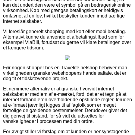
kan det undertiden være et symbol på en bedragerisk online
virksomhed. Køb med gængse betalingskort er heldigvis
omfavnet af en lov, hvilket beskytter kunden imod uærlige
internet selskaber.
Vi foreslår generelt shopping med kort eller mobilbetaling.
Alternativt kunne du anvende et afbetalingstilbud som for
eksempel ViaBill, forudsat du gerne vil klare betalingen over
et længere tidsrum.
Før nogen shopper hos en Travelite netshop behøver man i
virkeligheden granske webshoppens handelsaftale, det er
dog tit et tidskrævende projekt.
Et nemmere alternativ er at granske hvorvidt internet
selskabet er medlem af e-mærket, fordi det er et tegn på at
internet forhandleren overholder de opstillede regler, foruden
at e-firmaet jævnligt kigges til af fagfolk som er meget
fortrolige de gældende bestemmelser. Derudover giver det
dig genvej til bistand, for så vidt du udsættes for
vanskeligheder i processen med din ordre.
For øvrigt stiller vi forslag om at kunden er hensynstagende