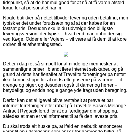
tidspunkt, så at de har mulighed for at nå at få varen afsted
forud for at personalet har fri.
Nogle butikker på nettet tilbyder levering uden betaling, men
typisk er det under forudsætning af at der købes for en
fastsat pris. Desuden skulle du udvælge den billigste
leveringsversion, der typisk – hvad end man opholder sig
ved Køge, Odder eller Vojens – vil være at få dem til at køre
ordren til et afhentningssted.
Det er i dag ret så simpelt for almindelige mennesker at
sammenligne priser i blandt flere internet selskaber, og på
grund af dette har flertallet af Travelite forretninger på nettet
ikke kunne slippe for at nedsætte priserne på varerne – til
drenge og piger, og desuden også til damer og herrer –
betydeligt, og endda nogle gange yde fragt uden beregning.
Derfor kan det alligevel blive rentabelt at prøve et par
internet forretninger efter rabat på Travelite Basics Melange
Antracit Rygsæk forud for at du færdiggør din shopping,
således at man er velinformeret til at få den laveste pris.
Du skal trods alt huske på, at ifald en netbutik annoncerer
varer til en udsalgspris som anses for hamrende billig, så