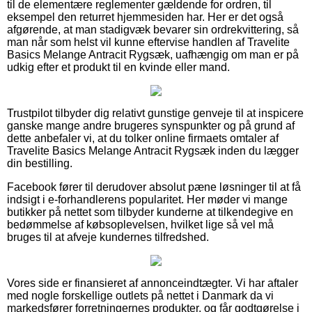
til de elementære reglementer gældende for ordren, til
eksempel den returret hjemmesiden har. Her er det også
afgørende, at man stadigvæk bevarer sin ordrekvittering, så
man når som helst vil kunne eftervise handlen af Travelite
Basics Melange Antracit Rygsæk, uafhængig om man er på
udkig efter et produkt til en kvinde eller mand.
Trustpilot tilbyder dig relativt gunstige genveje til at inspicere
ganske mange andre brugeres synspunkter og på grund af
dette anbefaler vi, at du tolker online firmaets omtaler af
Travelite Basics Melange Antracit Rygsæk inden du lægger
din bestilling.
Facebook fører til derudover absolut pæne løsninger til at få
indsigt i e-forhandlerens popularitet. Her møder vi mange
butikker på nettet som tilbyder kunderne at tilkendegive en
bedømmelse af købsoplevelsen, hvilket lige så vel må
bruges til at afveje kundernes tilfredshed.
Vores side er finansieret af annonceindtægter. Vi har aftaler
med nogle forskellige outlets på nettet i Danmark da vi
markedsfører forretningernes produkter, og får godtgørelse i