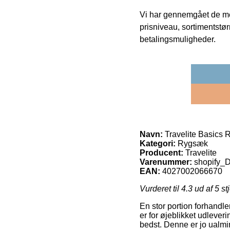
Vi har gennemgået de mes
prisniveau, sortimentstø
betalingsmuligheder.
Navn:
Travelite Basics 
Kategori:
Rygsæk
Producent:
Travelite
Varenummer:
shopify
EAN:
4027002066670
Vurderet til
4.3
ud af 5 st
En stor portion forhandl
er for øjeblikket udleve
bedst. Denne er jo ualmin