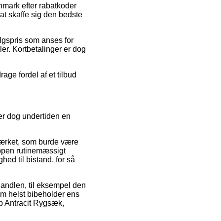
anmark efter rabatkoder
 at skaffe sig den bedste
algspris som anses for
ler. Kortbetalinger er dog
age fordel af et tilbud
 er dog undertiden en
ærket, som burde være
oppen rutinemæssigt
ed til bistand, for så
handlen, til eksempel den
om helst bibeholder ens
up Antracit Rygsæk,