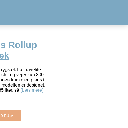
cs Rollup
æk
rygsæk fra Travelite.
ester og vejer kun 800
hovedrum med plads til
 modellen er designet,
 liter, så
(Læs mere)
b nu »