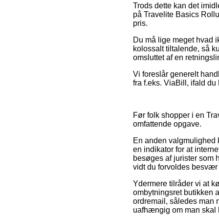
Trods dette kan det imidl
på Travelite Basics Rollu
pris.
Du må lige meget hvad ik
kolossalt tiltalende, så k
omsluttet af en retningsli
Vi foreslår generelt hand
fra f.eks. ViaBill, ifald 
Før folk shopper i en Tr
omfattende opgave.
En anden valgmulighed k
en indikator for at inte
besøges af jurister som h
vidt du forvoldes besvær
Ydermere tilråder vi at 
ombytningsret butikken an
ordremail, således man n
uafhængig om man skal k