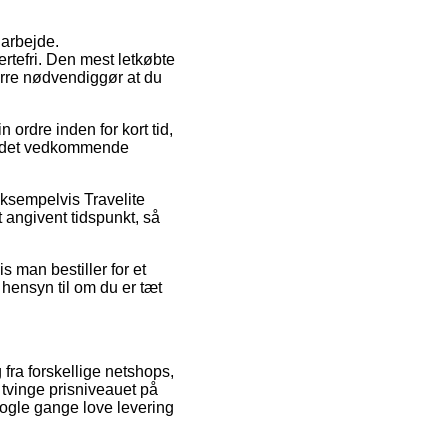
 arbejde.
rtefri. Den mest letkøbte
rre nødvendiggør at du
 ordre inden for kort tid,
 på det vedkommende
eksempelvis Travelite
t angivent tidspunkt, så
s man bestiller for et
hensyn til om du er tæt
 fra forskellige netshops,
 tvinge prisniveauet på
nogle gange love levering