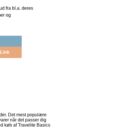
 fra bl.a. deres
mer og
Link
åder. Det mest populære
arer når det passer dig
ed køb af Travelite Basics