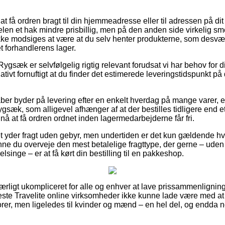
at få ordren bragt til din hjemmeadresse eller til adressen på dit
len et hak mindre prisbillig, men på den anden side virkelig sme
kke modsiges at være at du selv henter produkterne, som desvæ
t forhandlerens lager.
gsæk er selvfølgelig rigtig relevant forudsat vi har behov for din
lativt fornuftigt at du finder det estimerede leveringstidspunkt
kaber byder på levering efter en enkelt hverdag på mange varer, 
gsæk, som alligevel afhænger af at der bestilles tidligere end e
e nå at få ordren ordnet inden lagermedarbejderne får fri.
tet yder fragt uden gebyr, men undertiden er det kun gældende hvi
nne du overveje den mest betalelige fragttype, der gerne – uden 
lsinge – er at få kørt din bestilling til en pakkeshop.
særligt ukompliceret for alle og enhver at lave prissammenligning
leste Travelite online virksomheder ikke kunne lade være med at
iorer, men ligeledes til kvinder og mænd – en hel del, og endda 