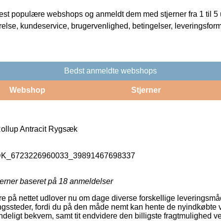
t populære webshops og anmeldt dem med stjerner fra 1 til 5 ud
rrelse, kundeservice, brugervenlighed, betingelser, leveringsfor
Bedst anmeldte webshops
Webshop
Stjerner
Rollup Antracit Rygsæk
_DK_6723226960033_39891467698337
jerner baseret på
18
anmeldelser
ere på nettet udlover nu om dage diverse forskellige leveringsm
ringssteder, fordi du på den måde nemt kan hente de nyindkøbte v
deligt bekvem, samt tit endvidere den billigste fragtmulighed v