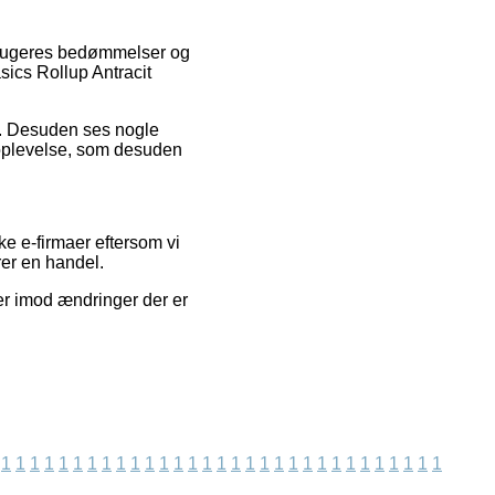
orbrugeres bedømmelser og
sics Rollup Antracit
ed. Desuden ses nogle
soplevelse, som desuden
e e-firmaer eftersom vi
rer en handel.
ier imod ændringer der er
1
1
1
1
1
1
1
1
1
1
1
1
1
1
1
1
1
1
1
1
1
1
1
1
1
1
1
1
1
1
1