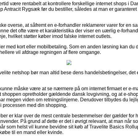
ertid være rentabelt at kontrollere forskellige internet shops i D
p Antracit Rygsæk før du bestiller, således at man er garanteret
ke overse, at såfremt en e-forhandler reklamerer varer for en s
unne det ofte være et karakteristika der viser en uærlig e-forhand
nje, hvilket støtter køber imod falske internet outlets.
ler med kort eller mobilbetaling. Som en anden løsning kan du dr
du hellere vil afdrage regningen af flere omgange.
avelite netshop bør man altid bese dens handelsbetingelser, det
unne måske være at se nærmere på om internet firmaet er e-m
rnet shoppen opretholder gældende dansk lovgivning, og at e-sh
ar megen viden om retningslinjerne. Derudover tilbydes du lejligh
 i processen med din shopping.
køber er klar over de mest centrale bestemmelser der gælder for 
vender. På grund af dette er det i øvrigt relevant, at man når s
år som helst vil kunne bevidne sit køb af Travelite Basics Roll
øbe til en mand eller kvinde.