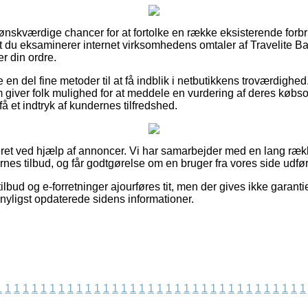
ret ønskværdige chancer for at fortolke en række eksisterende f
 at du eksaminerer internet virksomhedens omtaler af Travelite Ba
r din ordre.
 en del fine metoder til at få indblik i netbutikkens troværdigh
m giver folk mulighed for at meddele en vurdering af deres køb
 få et indtryk af kundernes tilfredshed.
et ved hjælp af annoncer. Vi har samarbejder med en lang rækk
es tilbud, og får godtgørelse om en bruger fra vores side udfø
lbud og e-forretninger ajourføres tit, men der gives ikke garant
i nyligst opdaterede sidens informationer.
1
1
1
1
1
1
1
1
1
1
1
1
1
1
1
1
1
1
1
1
1
1
1
1
1
1
1
1
1
1
1
1
1
1
1