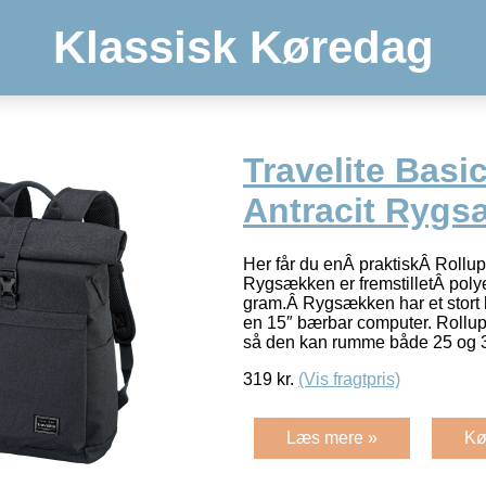
Klassisk Køredag
Travelite Basi
Antracit Rygs
Her får du enÂ praktiskÂ Rollup 
Rygsækken er fremstilletÂ poly
gram.Â Rygsækken har et stort 
en 15″ bærbar computer. Rollup
så den kan rumme både 25 og 35
319
kr.
(Vis fragtpris)
Læs mere »
Kø