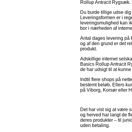
Rollup Antracit Rygsæk.
Du burde tillige udse dig 
Leveringsformen er i rege
leveringsmulighed kan i
bor i nærheden af interne
Antal dages levering på Ry
og af den grund er det re
produkt.
Adskillige internet sels
Basics Rollup Antracit Ry
de har udsigt til at kunn
Indtil flere shops på net
bestemt beløb. Ellers ku
på Viborg, Korsør eller He
Det har vist sig at være 
og herved har langt de f
deres produkter – til jun
uden betaling.