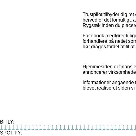
Trustpilot tilbyder dig 
herved er det fornuftigt,
Rygsæk inden du placere
Facebook medfører tillige
forhandlere på nettet so
bør drages fordel af til at
Hjemmesiden er finansier
annoncerer virksomhedern
Informationer angående ti
blevet realiseret siden v
BITLY:
1
1
1
1
1
1
1
1
1
1
1
1
1
1
1
1
1
1
1
1
1
1
1
1
1
1
1
1
1
1
1
1
1
1
SPOTIFY: