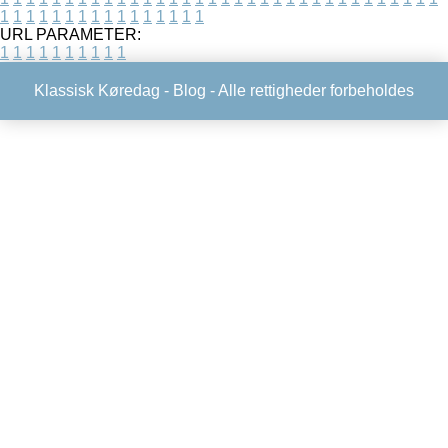
1
1
1
1
1
1
1
1
1
1
1
1
1
1
1
1
URL PARAMETER:
1
1
1
1
1
1
1
1
1
1
Klassisk Køredag -
Blog
- Alle rettigheder forbeholdes