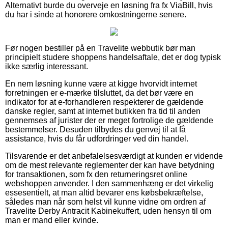
Alternativt burde du overveje en løsning fra fx ViaBill, hvis
du har i sinde at honorere omkostningerne senere.
Før nogen bestiller på en Travelite webbutik bør man
principielt studere shoppens handelsaftale, det er dog typisk
ikke særlig interessant.
En nem løsning kunne være at kigge hvorvidt internet
forretningen er e-mærke tilsluttet, da det bør være en
indikator for at e-forhandleren respekterer de gældende
danske regler, samt at internet butikken fra tid til anden
gennemses af jurister der er meget fortrolige de gældende
bestemmelser. Desuden tilbydes du genvej til at få
assistance, hvis du får udfordringer ved din handel.
Tilsvarende er det anbefalelsesværdigt at kunden er vidende
om de mest relevante reglementer der kan have betydning
for transaktionen, som fx den returneringsret online
webshoppen anvender. I den sammenhæng er det virkelig
essesentielt, at man altid bevarer ens købsbekræftelse,
således man når som helst vil kunne vidne om ordren af
Travelite Derby Antracit Kabinekuffert, uden hensyn til om
man er mand eller kvinde.