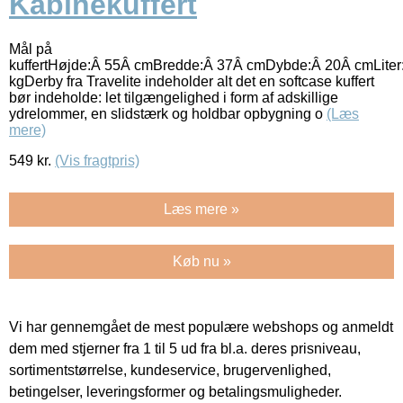
Kabinekuffert
Mål på
kuffertHøjde:Â 55Â cmBredde:Â 37Â cmDybde:Â 20Â cmLiter
kgDerby fra Travelite indeholder alt det en softcase kuffert
bør indeholde: let tilgængelighed i form af adskillige
ydrelommer, en slidstærk og holdbar opbygning o
(Læs
mere)
549
kr.
(Vis fragtpris)
Læs mere »
Køb nu »
Vi har gennemgået de mest populære webshops og anmeldt
dem med stjerner fra 1 til 5 ud fra bl.a. deres prisniveau,
sortimentstørrelse, kundeservice, brugervenlighed,
betingelser, leveringsformer og betalingsmuligheder.