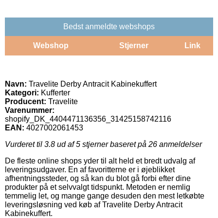
Bedst anmeldte webshops
Webshop
Stjerner
Link
Navn:
Travelite Derby Antracit Kabinekuffert
Kategori:
Kufferter
Producent:
Travelite
Varenummer:
shopify_DK_4404471136356_31425158742116
EAN:
4027002061453
Vurderet til
3.8
ud af 5 stjerner baseret på
26
anmeldelser
De fleste online shops yder til alt held et bredt udvalg af
leveringsudgaver. En af favoritterne er i øjeblikket
afhentningssteder, og så kan du blot gå forbi efter dine
produkter på et selvvalgt tidspunkt. Metoden er nemlig
temmelig let, og mange gange desuden den mest letkøbte
leveringsløsning ved køb af Travelite Derby Antracit
Kabinekuffert.