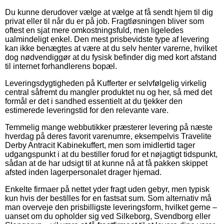
Du kunne derudover vælge at vælge at få sendt hjem til dig
privat eller til når du er på job. Fragtløsningen bliver som
oftest en sjat mere omkostningsfuld, men ligeledes
ualmindeligt enkel. Den mest prisbevidste type af levering
kan ikke benægtes at være at du selv henter varerne, hvilket
dog nødvendiggør at du fysisk befinder dig med kort afstand
til internet forhandlerens bopæl.
Leveringsdygtigheden på Kufferter er selvfølgelig virkelig
central såfremt du mangler produktet nu og her, så med det
formål er det i sandhed essentielt at du tjekker den
estimerede leveringstid for den relevante vare.
Temmelig mange webbutikker præsterer levering på næste
hverdag på deres favorit varenumre, eksempelvis Travelite
Derby Antracit Kabinekuffert, men som imidlertid tager
udgangspunkt i at du bestiller forud for et nøjagtigt tidspunkt,
sådan at de har udsigt til at kunne nå at få pakken skippet
afsted inden lagerpersonalet drager hjemad.
Enkelte firmaer på nettet yder fragt uden gebyr, men typisk
kun hvis der bestilles for en fastsat sum. Som alternativ må
man overveje den prisbilligste leveringsform, hvilket gerne –
uanset om du opholder sig ved Silkeborg, Svendborg eller