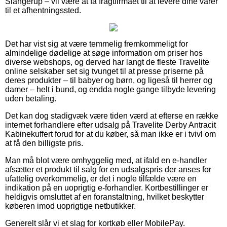
Slangerup – vil være at få fragtfirmaet til at levere dine varer
til et afhentningssted.
Det har vist sig at være temmelig fremkommeligt for
almindelige dødelige at søge information om priser hos
diverse webshops, og derved har langt de fleste Travelite
online selskaber set sig tvunget til at presse priserne på
deres produkter – til babyer og børn, og ligeså til herrer og
damer – helt i bund, og endda nogle gange tilbyde levering
uden betaling.
Det kan dog stadigvæk være tiden værd at efterse en række
internet forhandlere efter udsalg på Travelite Derby Antracit
Kabinekuffert forud for at du køber, så man ikke er i tvivl om
at få den billigste pris.
Man må blot være omhyggelig med, at ifald en e-handler
afsætter et produkt til salg for en udsalgspris der anses for
ufattelig overkommelig, er det i nogle tilfælde være en
indikation på en uoprigtig e-forhandler. Kortbestillinger er
heldigvis omsluttet af en foranstaltning, hvilket beskytter
køberen imod uoprigtige netbutikker.
Generelt slår vi et slag for kortkøb eller MobilePay.