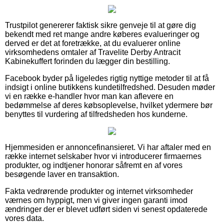
Trustpilot genererer faktisk sikre genveje til at gøre dig
bekendt med ret mange andre køberes evalueringer og
derved er det at foretrække, at du evaluerer online
virksomhedens omtaler af Travelite Derby Antracit
Kabinekuffert forinden du lægger din bestilling.
Facebook byder på ligeledes rigtig nyttige metoder til at få
indsigt i online butikkens kundetilfredshed. Desuden møder
vi en række e-handler hvor man kan aflevere en
bedømmelse af deres købsoplevelse, hvilket ydermere bør
benyttes til vurdering af tilfredsheden hos kunderne.
Hjemmesiden er annoncefinansieret. Vi har aftaler med en
række internet selskaber hvor vi introducerer firmaernes
produkter, og indtjener honorar såfremt en af vores
besøgende laver en transaktion.
Fakta vedrørende produkter og internet virksomheder
værnes om hyppigt, men vi giver ingen garanti imod
ændringer der er blevet udført siden vi senest opdaterede
vores data.