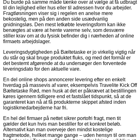
Du burde på samme måde tænke over at vælge at få udbragt
til din lejlighed eller hus eller til adressen hvor du arbejder.
Fragtløsningen viser sig i regelen en anelse mere
bekostelig, men på den anden side usædvanlig
gnidningsløs. Den mest letkøbte leveringsform kan ikke
benægtes at være at hente varerne selv, som desværre
stiller krav om at du fysisk befinder dig i nærheden af online
firmaets arbejdslager.
Leveringsdygtigheden på Bæltetaske er jo virkelig vigtig når
du står og skal bruge produktet fluks, og med det formål er
det bestemt afgørende at du undersøger den forventede
leveringsdato for den aktuelle vare.
En del online shops annoncerer levering efter en enkelt
hverdag på massevis af varer, eksempelvis Travelite Kick Off
Bæltetaske Rød, men husk at det er påkrævet at bestillingen
køres igennem tidligere end et fastslået tidspunkt, så at de
garanteret kan nå at få produkterne skippet afsted inden
logistikmedarbejderne har fri.
En hel del firmaer på nettet sikrer portofri fragt, men tit
gælder det kun hvis man bestiller for et konkret beløb.
Alternativt kan man overveje den mindst kostelige
fragtmetode, hvilket mange gange – uden hensyn til om man