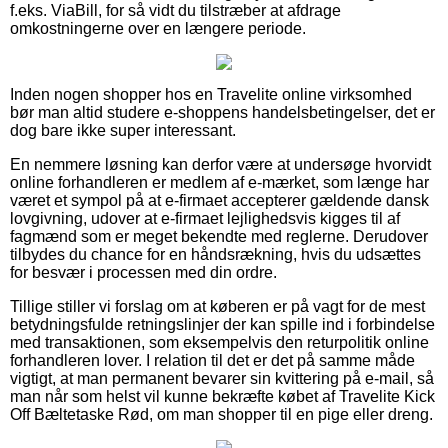
f.eks. ViaBill, for så vidt du tilstræber at afdrage
omkostningerne over en længere periode.
Inden nogen shopper hos en Travelite online virksomhed
bør man altid studere e-shoppens handelsbetingelser, det er
dog bare ikke super interessant.
En nemmere løsning kan derfor være at undersøge hvorvidt
online forhandleren er medlem af e-mærket, som længe har
været et sympol på at e-firmaet accepterer gældende dansk
lovgivning, udover at e-firmaet lejlighedsvis kigges til af
fagmænd som er meget bekendte med reglerne. Derudover
tilbydes du chance for en håndsrækning, hvis du udsættes
for besvær i processen med din ordre.
Tillige stiller vi forslag om at køberen er på vagt for de mest
betydningsfulde retningslinjer der kan spille ind i forbindelse
med transaktionen, som eksempelvis den returpolitik online
forhandleren lover. I relation til det er det på samme måde
vigtigt, at man permanent bevarer sin kvittering på e-mail, så
man når som helst vil kunne bekræfte købet af Travelite Kick
Off Bæltetaske Rød, om man shopper til en pige eller dreng.