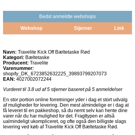
Bedst anmeldte webshops
Webshop
Stjerner
Link
Navn:
Travelite Kick Off Bæltetaske Rød
Kategori:
Bæltetaske
Producent:
Travelite
Varenummer:
shopify_DK_6723852632225_39893799207073
EAN:
4027002072244
Vurderet til
3.8
ud af 5 stjerner baseret på
5
anmeldelser
En stor portion online forretninger yder i dag et stort udvalg
af muligheder for levering. Den mest almindelige er i dag at
få leveret til en pakkeshop, så du nemt selv kan hente dine
varer når du har mulighed for det. Fragttypen er altså
ualmindeligt ukompliceret, og ofte også den billigste slags
levering ved køb af Travelite Kick Off Bæltetaske Rød.