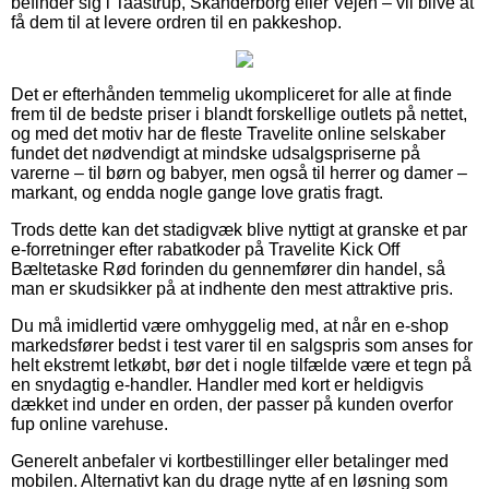
befinder sig i Taastrup, Skanderborg eller Vejen – vil blive at
få dem til at levere ordren til en pakkeshop.
Det er efterhånden temmelig ukompliceret for alle at finde
frem til de bedste priser i blandt forskellige outlets på nettet,
og med det motiv har de fleste Travelite online selskaber
fundet det nødvendigt at mindske udsalgspriserne på
varerne – til børn og babyer, men også til herrer og damer –
markant, og endda nogle gange love gratis fragt.
Trods dette kan det stadigvæk blive nyttigt at granske et par
e-forretninger efter rabatkoder på Travelite Kick Off
Bæltetaske Rød forinden du gennemfører din handel, så
man er skudsikker på at indhente den mest attraktive pris.
Du må imidlertid være omhyggelig med, at når en e-shop
markedsfører bedst i test varer til en salgspris som anses for
helt ekstremt letkøbt, bør det i nogle tilfælde være et tegn på
en snydagtig e-handler. Handler med kort er heldigvis
dækket ind under en orden, der passer på kunden overfor
fup online varehuse.
Generelt anbefaler vi kortbestillinger eller betalinger med
mobilen. Alternativt kan du drage nytte af en løsning som