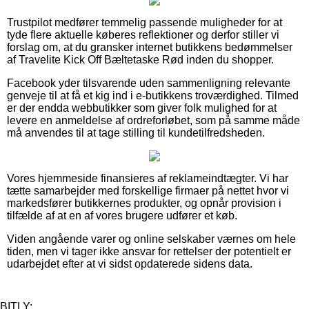
Trustpilot medfører temmelig passende muligheder for at
tyde flere aktuelle køberes reflektioner og derfor stiller vi
forslag om, at du gransker internet butikkens bedømmelser
af Travelite Kick Off Bæltetaske Rød inden du shopper.
Facebook yder tilsvarende uden sammenligning relevante
genveje til at få et kig ind i e-butikkens troværdighed. Tilmed
er der endda webbutikker som giver folk mulighed for at
levere en anmeldelse af ordreforløbet, som på samme måde
må anvendes til at tage stilling til kundetilfredsheden.
Vores hjemmeside finansieres af reklameindtægter. Vi har
tætte samarbejder med forskellige firmaer på nettet hvor vi
markedsfører butikkernes produkter, og opnår provision i
tilfælde af at en af vores brugere udfører et køb.
Viden angående varer og online selskaber værnes om hele
tiden, men vi tager ikke ansvar for rettelser der potentielt er
udarbejdet efter at vi sidst opdaterede sidens data.
BITLY: