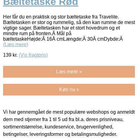
Bæltetaske Rød
Her får du en praktisk og stor bæltetaske fra Travelite.
Bæltetasken er stor og rummelig, så den kan rumme de mest
vigtige sager. Bæltetasken har et stort hovedrum og et
mindre rum på fronten.Â Mål på
bæltetaskeHøjde:Â 16Â cmLængde:Â 30Â cmDybde:Â
(Læs mere)
139
kr.
(Vis fragtpris)
Læs mere »
Køb nu »
Vi har gennemgået de mest populære webshops og anmeldt
dem med stjerner fra 1 til 5 ud fra bl.a. deres prisniveau,
sortimentstørrelse, kundeservice, brugervenlighed,
betingelser, leveringsformer og betalingsmuligheder.