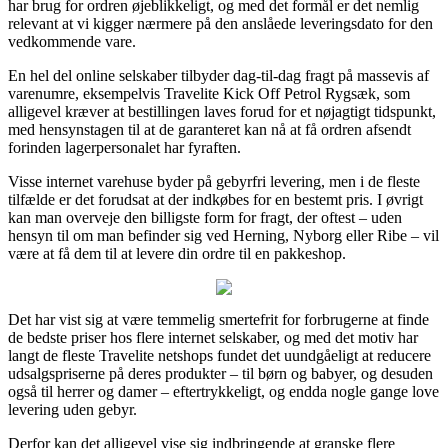
har brug for ordren øjeblikkeligt, og med det formål er det nemlig
relevant at vi kigger nærmere på den anslåede leveringsdato for den
vedkommende vare.
En hel del online selskaber tilbyder dag-til-dag fragt på massevis af
varenumre, eksempelvis Travelite Kick Off Petrol Rygsæk, som
alligevel kræver at bestillingen laves forud for et nøjagtigt tidspunkt,
med hensynstagen til at de garanteret kan nå at få ordren afsendt
forinden lagerpersonalet har fyraften.
Visse internet varehuse byder på gebyrfri levering, men i de fleste
tilfælde er det forudsat at der indkøbes for en bestemt pris. I øvrigt
kan man overveje den billigste form for fragt, der oftest – uden
hensyn til om man befinder sig ved Herning, Nyborg eller Ribe – vil
være at få dem til at levere din ordre til en pakkeshop.
Det har vist sig at være temmelig smertefrit for forbrugerne at finde
de bedste priser hos flere internet selskaber, og med det motiv har
langt de fleste Travelite netshops fundet det uundgåeligt at reducere
udsalgspriserne på deres produkter – til børn og babyer, og desuden
også til herrer og damer – eftertrykkeligt, og endda nogle gange love
levering uden gebyr.
Derfor kan det alligevel vise sig indbringende at granske flere