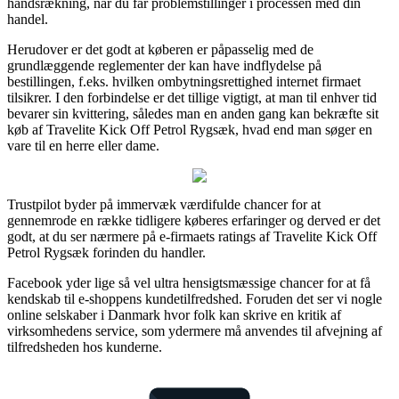
håndsrækning, når du får problemstillinger i processen med din
handel.
Herudover er det godt at køberen er påpasselig med de
grundlæggende reglementer der kan have indflydelse på
bestillingen, f.eks. hvilken ombytningsrettighed internet firmaet
tilsikrer. I den forbindelse er det tillige vigtigt, at man til enhver tid
bevarer sin kvittering, således man en anden gang kan bekræfte sit
køb af Travelite Kick Off Petrol Rygsæk, hvad end man søger en
vare til en herre eller dame.
Trustpilot byder på immervæk værdifulde chancer for at
gennemrode en række tidligere køberes erfaringer og derved er det
godt, at du ser nærmere på e-firmaets ratings af Travelite Kick Off
Petrol Rygsæk forinden du handler.
Facebook yder lige så vel ultra hensigtsmæssige chancer for at få
kendskab til e-shoppens kundetilfredshed. Foruden det ser vi nogle
online selskaber i Danmark hvor folk kan skrive en kritik af
virksomhedens service, som ydermere må anvendes til afvejning af
tilfredsheden hos kunderne.