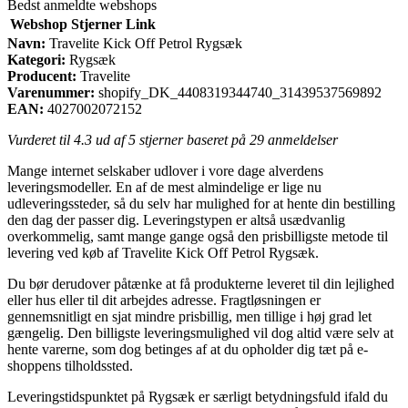
Bedst anmeldte webshops
Webshop
Stjerner
Link
Navn:
Travelite Kick Off Petrol Rygsæk
Kategori:
Rygsæk
Producent:
Travelite
Varenummer:
shopify_DK_4408319344740_31439537569892
EAN:
4027002072152
Vurderet til
4.3
ud af 5 stjerner baseret på
29
anmeldelser
Mange internet selskaber udlover i vore dage alverdens
leveringsmodeller. En af de mest almindelige er lige nu
udleveringssteder, så du selv har mulighed for at hente din bestilling
den dag der passer dig. Leveringstypen er altså usædvanlig
overkommelig, samt mange gange også den prisbilligste metode til
levering ved køb af Travelite Kick Off Petrol Rygsæk.
Du bør derudover påtænke at få produkterne leveret til din lejlighed
eller hus eller til dit arbejdes adresse. Fragtløsningen er
gennemsnitligt en sjat mindre prisbillig, men tillige i høj grad let
gængelig. Den billigste leveringsmulighed vil dog altid være selv at
hente varerne, som dog betinges af at du opholder dig tæt på e-
shoppens tilholdssted.
Leveringstidspunktet på Rygsæk er særligt betydningsfuld ifald du