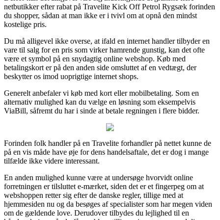
netbutikker efter rabat på Travelite Kick Off Petrol Rygsæk forinden
du shopper, sådan at man ikke er i tvivl om at opnå den mindst
kostelige pris.
Du må alligevel ikke overse, at ifald en internet handler tilbyder en
vare til salg for en pris som virker hamrende gunstig, kan det ofte
være et symbol på en snydagtig online webshop. Køb med
betalingskort er på den anden side omsluttet af en vedtægt, der
beskytter os imod uoprigtige internet shops.
Generelt anbefaler vi køb med kort eller mobilbetaling. Som en
alternativ mulighed kan du vælge en løsning som eksempelvis
ViaBill, såfremt du har i sinde at betale regningen i flere bidder.
Forinden folk handler på en Travelite forhandler på nettet kunne de
på en vis måde have øje for dens handelsaftale, det er dog i mange
tilfælde ikke videre interessant.
En anden mulighed kunne være at undersøge hvorvidt online
forretningen er tilsluttet e-mærket, siden det er et fingerpeg om at
webshoppen retter sig efter de danske regler, tillige med at
hjemmesiden nu og da besøges af specialister som har megen viden
om de gældende love. Derudover tilbydes du lejlighed til en