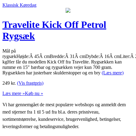
Klassisk Køredag
Travelite Kick Off Petrol
Rygsæk
Mål på
rygsækHøjde:Â 45Â cmBredde:Â 31Â cmDybde:Â 16Â cmLiter:Â 
kgHer får du modellen Kick Off fra Travelite. Rygsækken kan
rumme en 15″ bærbar og rygsækken vejer kun 700 gram.
Rygsækken har justerbare skulderstopper og en bry
(Læs mere)
249
kr.
(Vis fragtpris)
Læs mere »
Køb nu »
Vi har gennemgået de mest populære webshops og anmeldt dem
med stjerner fra 1 til 5 ud fra bl.a. deres prisniveau,
sortimentstørrelse, kundeservice, brugervenlighed, betingelser,
leveringsformer og betalingsmuligheder.