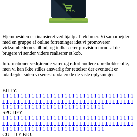
Hjemmesiden er finansieret ved hjælp af reklamer. Vi samarbejder
med en gruppe af online forretninger idet vi promoverer
virksomhedernes tilbud, og indkasserer provision forudsat de
brugere vi sender videre realiserer et køb.
Informationer vedrørende varer og e-forhandlere opretholdes ofte,
men vi kan ikke stilles ansvarlig for rettelser der eventuelt er
udarbejdet siden vi senest opdaterede de viste oplysninger.
BITLY:
1
1
1
1
1
1
1
1
1
1
1
1
1
1
1
1
1
1
1
1
1
1
1
1
1
1
1
1
1
1
1
1
1
1
1
1
1
1
1
1
1
1
1
1
1
1
1
1
1
1
1
1
1
1
1
1
1
1
1
1
1
1
1
1
1
1
1
1
1
1
1
1
1
1
1
1
1
1
1
1
1
1
1
1
1
1
1
1
1
1
1
1
1
1
1
1
1
1
1
1
SPOTIFY:
1
1
1
1
1
1
1
1
1
1
1
1
1
1
1
1
1
1
1
1
1
1
1
1
1
1
1
1
1
1
1
1
1
1
1
1
1
1
1
1
1
1
1
1
1
1
1
1
1
1
1
1
1
1
1
1
1
1
1
1
1
1
1
1
1
1
1
1
1
1
1
1
1
1
1
1
1
1
1
1
1
1
1
1
1
1
1
1
1
1
1
1
1
1
1
1
1
1
1
1
CUTTLY BIO: