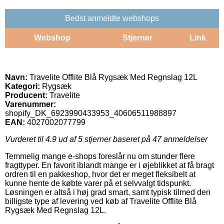
Bedst anmeldte webshops
Webshop
Stjerner
Link
Navn:
Travelite Offlite Blå Rygsæk Med Regnslag 12L
Kategori:
Rygsæk
Producent:
Travelite
Varenummer:
shopify_DK_6923990433953_40606511988897
EAN:
4027002077799
Vurderet til
4.9
ud af 5 stjerner baseret på
47
anmeldelser
Temmelig mange e-shops foreslår nu om stunder flere
fragttyper. En favorit iblandt mange er i øjeblikket at få bragt
ordren til en pakkeshop, hvor det er meget fleksibelt at
kunne hente de købte varer på et selvvalgt tidspunkt.
Løsningen er altså i høj grad smart, samt typisk tilmed den
billigste type af levering ved køb af Travelite Offlite Blå
Rygsæk Med Regnslag 12L.