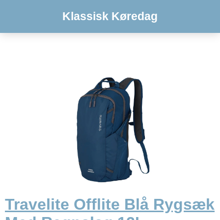
Klassisk Køredag
Travelite Offlite Blå Rygsæk