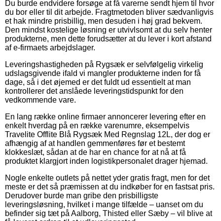
Du burde endvidere forsøge at få varerne sendt hjem til hvor
du bor eller til dit arbejde. Fragtmetoden bliver sædvanligvis
et hak mindre prisbillig, men desuden i høj grad bekvem.
Den mindst kostelige løsning er utvivlsomt at du selv henter
produkterne, men dette forudsætter at du lever i kort afstand
af e-firmaets arbejdslager.
Leveringshastigheden på Rygsæk er selvfølgelig virkelig
udslagsgivende ifald vi mangler produkterne inden for få
dage, så i det øjemed er det fuldt ud essentielt at man
kontrollerer det anslåede leveringstidspunkt for den
vedkommende vare.
En lang række online firmaer annoncerer levering efter en
enkelt hverdag på en række varenumre, eksempelvis
Travelite Offlite Blå Rygsæk Med Regnslag 12L, der dog er
afhængig af at handlen gemmenføres før et bestemt
klokkeslæt, sådan at de har en chance for at nå at få
produktet klargjort inden logistikpersonalet drager hjemad.
Nogle enkelte outlets på nettet yder gratis fragt, men for det
meste er det så præmissen at du indkøber for en fastsat pris.
Derudover burde man gribe den prisbilligste
leveringsløsning, hvilket i mange tilfælde – uanset om du
befinder sig tæt på Aalborg, Thisted eller Sæby – vil blive at