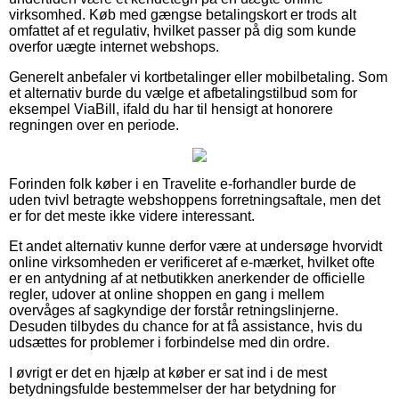
virksomhed. Køb med gængse betalingskort er trods alt
omfattet af et regulativ, hvilket passer på dig som kunde
overfor uægte internet webshops.
Generelt anbefaler vi kortbetalinger eller mobilbetaling. Som
et alternativ burde du vælge et afbetalingstilbud som for
eksempel ViaBill, ifald du har til hensigt at honorere
regningen over en periode.
Forinden folk køber i en Travelite e-forhandler burde de
uden tvivl betragte webshoppens forretningsaftale, men det
er for det meste ikke videre interessant.
Et andet alternativ kunne derfor være at undersøge hvorvidt
online virksomheden er verificeret af e-mærket, hvilket ofte
er en antydning af at netbutikken anerkender de officielle
regler, udover at online shoppen en gang i mellem
overvåges af sagkyndige der forstår retningslinjerne.
Desuden tilbydes du chance for at få assistance, hvis du
udsættes for problemer i forbindelse med din ordre.
I øvrigt er det en hjælp at køber er sat ind i de mest
betydningsfulde bestemmelser der har betydning for