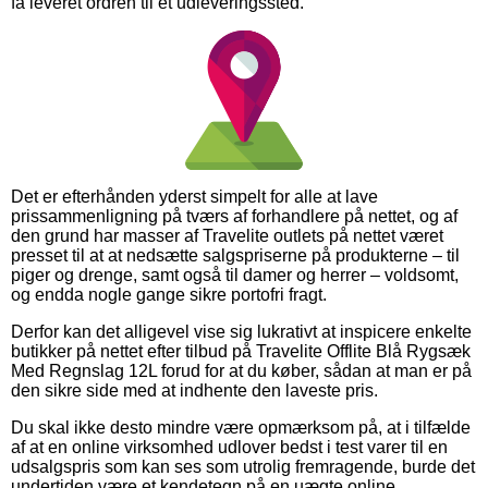
få leveret ordren til et udleveringssted.
Det er efterhånden yderst simpelt for alle at lave
prissammenligning på tværs af forhandlere på nettet, og af
den grund har masser af Travelite outlets på nettet været
presset til at at nedsætte salgspriserne på produkterne – til
piger og drenge, samt også til damer og herrer – voldsomt,
og endda nogle gange sikre portofri fragt.
Derfor kan det alligevel vise sig lukrativt at inspicere enkelte
butikker på nettet efter tilbud på Travelite Offlite Blå Rygsæk
Med Regnslag 12L forud for at du køber, sådan at man er på
den sikre side med at indhente den laveste pris.
Du skal ikke desto mindre være opmærksom på, at i tilfælde
af at en online virksomhed udlover bedst i test varer til en
udsalgspris som kan ses som utrolig fremragende, burde det
undertiden være et kendetegn på en uægte online