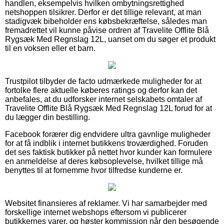
handlen, eksempelvis hvilken ombytningsrettighed
netshoppen tilsikrer. Derfor er det tillige relevant, at man
stadigvæk bibeholder ens købsbekræftelse, således man
fremadrettet vil kunne påvise ordren af Travelite Offlite Blå
Rygsæk Med Regnslag 12L, uanset om du søger et produkt
til en voksen eller et barn.
Trustpilot tilbyder de facto udmærkede muligheder for at
fortolke flere aktuelle køberes ratings og derfor kan det
anbefales, at du udforsker internet selskabets omtaler af
Travelite Offlite Blå Rygsæk Med Regnslag 12L forud for at
du lægger din bestilling.
Facebook forærer dig endvidere ultra gavnlige muligheder
for at få indblik i internet butikkens troværdighed. Foruden
det ses faktisk butikker på nettet hvor kunder kan formulere
en anmeldelse af deres købsoplevelse, hvilket tillige må
benyttes til at fornemme hvor tilfredse kunderne er.
Websitet finansieres af reklamer. Vi har samarbejder med
forskellige internet webshops eftersom vi publicerer
butikkernes varer, og høster kommission når den besøgende