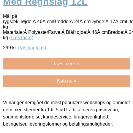
Med Regnslag 12L
Mål på
rygsækHøjde:Â 46Â cmBredde:Â 24Â cmDybde:Â 17Â cmLiter
kg—
Materiale:Â PolyesterFarve:Â BlåHøjde:Â 46Â cmBredde:Â 
kg
(Læs mere)
299
kr.
(Vis fragtpris)
Læs mere »
Køb nu »
Vi har gennemgået de mest populære webshops og anmeldt
dem med stjerner fra 1 til 5 ud fra bl.a. deres prisniveau,
sortimentstørrelse, kundeservice, brugervenlighed,
betingelser, leveringsformer og betalingsmuligheder.