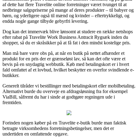
af dette har flere Travelite online forretninger været tvunget til at
nedbringe salgspriserne på mange af deres produkter – til babyer og
børn, og yderligere også til mænd og kvinder – eftertrykkeligt, og
endda nogle gange tilbyde gebyrfri levering.
Dog kan det immervæk blive lønsomt at studere en række netshops
efter rabat på Travelite Work Business Antracit Rygsæk inden du
shopper, så du er skråsikker på at få fat i den mindst kostelige pris.
Man må bare være obs på, at når en butik på nettet afhænder et
produkt for en pris der er grænseløst lav, så kan det ofte være et
bevis på en snydagtig webbutik. Køb med betalingskort er i hvert
fald omfattet af et lovbud, hvilket beskytter en overfor svindlende e-
butikker.
Generelt tilråder vi bestillinger med betalingskort eller mobilbetaling.
Alternativt burde du overveje en afdragsløsning fra for eksempel
ViaBill, såfremt du har i sinde at godtgøre regningen ude i
fremtiden.
Forinden nogen køber på en Travelite e-butik burde man faktisk
betragte virksomhedens forretningsbetingelser, men det er
undertiden en omfattende opgave.