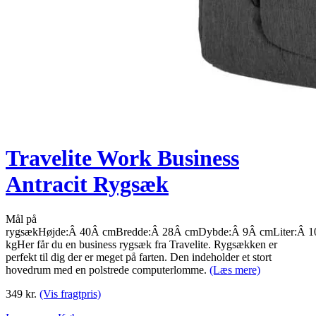
Travelite Work Business
Antracit Rygsæk
Mål på
rygsækHøjde:Â 40Â cmBredde:Â 28Â cmDybde:Â 9Â cmLiter:Â 1
kgHer får du en business rygsæk fra Travelite. Rygsækken er
perfekt til dig der er meget på farten. Den indeholder et stort
hovedrum med en polstrede computerlomme.
(Læs mere)
349
kr.
(Vis fragtpris)