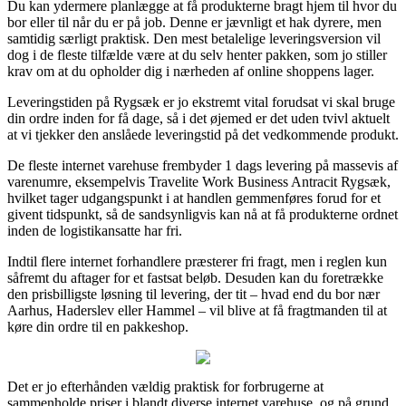
Du kan ydermere planlægge at få produkterne bragt hjem til hvor du
bor eller til når du er på job. Denne er jævnligt et hak dyrere, men
samtidig særligt praktisk. Den mest betalelige leveringsversion vil
dog i de fleste tilfælde være at du selv henter pakken, som jo stiller
krav om at du opholder dig i nærheden af online shoppens lager.
Leveringstiden på Rygsæk er jo ekstremt vital forudsat vi skal bruge
din ordre inden for få dage, så i det øjemed er det uden tvivl aktuelt
at vi tjekker den anslåede leveringstid på det vedkommende produkt.
De fleste internet varehuse frembyder 1 dags levering på massevis af
varenumre, eksempelvis Travelite Work Business Antracit Rygsæk,
hvilket tager udgangspunkt i at handlen gemmenføres forud for et
givent tidspunkt, så de sandsynligvis kan nå at få produkterne ordnet
inden de logistikansatte har fri.
Indtil flere internet forhandlere præsterer fri fragt, men i reglen kun
såfremt du aftager for et fastsat beløb. Desuden kan du foretrække
den prisbilligste løsning til levering, der tit – hvad end du bor nær
Aarhus, Haderslev eller Hammel – vil blive at få fragtmanden til at
køre din ordre til en pakkeshop.
Det er jo efterhånden vældig praktisk for forbrugerne at
sammenholde priser i blandt diverse internet varehuse, og på grund