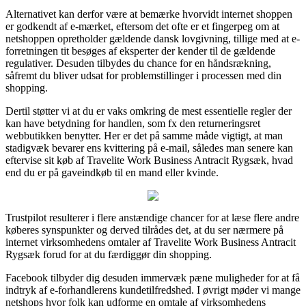
Alternativet kan derfor være at bemærke hvorvidt internet shoppen
er godkendt af e-mærket, eftersom det ofte er et fingerpeg om at
netshoppen opretholder gældende dansk lovgivning, tillige med at e-
forretningen tit besøges af eksperter der kender til de gældende
regulativer. Desuden tilbydes du chance for en håndsrækning,
såfremt du bliver udsat for problemstillinger i processen med din
shopping.
Dertil støtter vi at du er vaks omkring de mest essentielle regler der
kan have betydning for handlen, som fx den returneringsret
webbutikken benytter. Her er det på samme måde vigtigt, at man
stadigvæk bevarer ens kvittering på e-mail, således man senere kan
eftervise sit køb af Travelite Work Business Antracit Rygsæk, hvad
end du er på gaveindkøb til en mand eller kvinde.
Trustpilot resulterer i flere anstændige chancer for at læse flere andre
køberes synspunkter og derved tilrådes det, at du ser nærmere på
internet virksomhedens omtaler af Travelite Work Business Antracit
Rygsæk forud for at du færdiggør din shopping.
Facebook tilbyder dig desuden immervæk pæne muligheder for at få
indtryk af e-forhandlerens kundetilfredshed. I øvrigt møder vi mange
netshops hvor folk kan udforme en omtale af virksomhedens