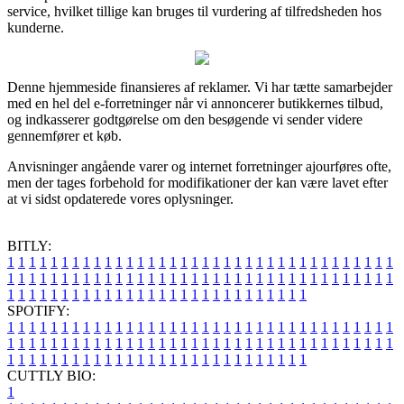
service, hvilket tillige kan bruges til vurdering af tilfredsheden hos
kunderne.
Denne hjemmeside finansieres af reklamer. Vi har tætte samarbejder
med en hel del e-forretninger når vi annoncerer butikkernes tilbud,
og indkasserer godtgørelse om den besøgende vi sender videre
gennemfører et køb.
Anvisninger angående varer og internet forretninger ajourføres ofte,
men der tages forbehold for modifikationer der kan være lavet efter
at vi sidst opdaterede vores oplysninger.
BITLY:
1
1
1
1
1
1
1
1
1
1
1
1
1
1
1
1
1
1
1
1
1
1
1
1
1
1
1
1
1
1
1
1
1
1
1
1
1
1
1
1
1
1
1
1
1
1
1
1
1
1
1
1
1
1
1
1
1
1
1
1
1
1
1
1
1
1
1
1
1
1
1
1
1
1
1
1
1
1
1
1
1
1
1
1
1
1
1
1
1
1
1
1
1
1
1
1
1
1
1
1
SPOTIFY:
1
1
1
1
1
1
1
1
1
1
1
1
1
1
1
1
1
1
1
1
1
1
1
1
1
1
1
1
1
1
1
1
1
1
1
1
1
1
1
1
1
1
1
1
1
1
1
1
1
1
1
1
1
1
1
1
1
1
1
1
1
1
1
1
1
1
1
1
1
1
1
1
1
1
1
1
1
1
1
1
1
1
1
1
1
1
1
1
1
1
1
1
1
1
1
1
1
1
1
1
CUTTLY BIO:
1