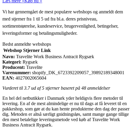
Læs mere »
Køb nu »
Vi har gennemgået de mest populære webshops og anmeldt dem
med stjerner fra 1 til 5 ud fra bl.a. deres prisniveau,
sortimentstørrelse, kundeservice, brugervenlighed, betingelser,
leveringsformer og betalingsmuligheder.
Bedst anmeldte webshops
Webshop
Stjerner
Link
Navn:
Travelite Work Business Antracit Rygsæk
Kategori:
Rygsæk
Producent:
Travelite
Varenummer:
shopify_DK_6723392209057_39892189348001
EAN:
4027002065604
Vurderet til
3.7
ud af 5 stjerner baseret på
48
anmeldelser
En hel del netbutikker i Danmark yder heldigvis flere metoder til
levering. En af de mest almindelige er nu til dags at få leveret til en
pakkeshop, som gør at du kan hente produkterne den dag der passer
dig. Metoden er altså særligt gnidningsløs, samt mange gange tillige
den mest betalelige leveringsmetode ved køb af Travelite Work
Business Antracit Rygsæk.