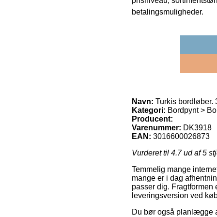
prisniveau, sortimentstø
betalingsmuligheder.
Navn:
Turkis bordløber.
Kategori:
Bordpynt > Bor
Producent:
Varenummer:
DK3918
EAN:
3016600026873
Vurderet til
4.7
ud af 5 st
Temmelig mange internet f
mange er i dag afhentnings
passer dig. Fragtformen 
leveringsversion ved køb
Du bør også planlægge at 