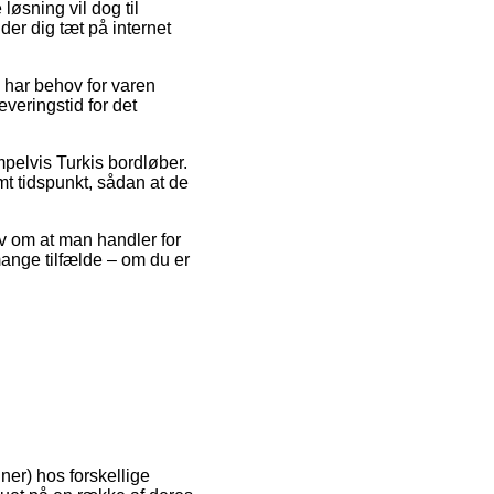
øsning vil dog til
er dig tæt på internet
u har behov for varen
veringstid for det
pelvis Turkis bordløber.
mt tidspunkt, sådan at de
av om at man handler for
ange tilfælde – om du er
ner) hos forskellige