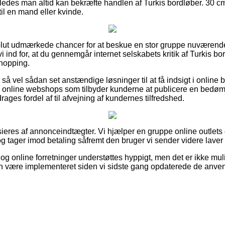
åledes man altid kan bekræfte handlen af Turkis bordløber. 30 c
til en mand eller kvinde.
solut udmærkede chancer for at beskue en stor gruppe nuværen
vi ind for, at du gennemgår internet selskabets kritik af Turkis b
shopping.
å vel sådan set anstændige løsninger til at få indsigt i online
el online webshops som tilbyder kunderne at publicere en bed
rages fordel af til afvejning af kundernes tilfredshed.
eres af annonceindtægter. Vi hjælper en gruppe online outlets 
g tager imod betaling såfremt den bruger vi sender videre laver
g online forretninger understøttes hyppigt, men det er ikke mulig
n være implementeret siden vi sidste gang opdaterede de anven