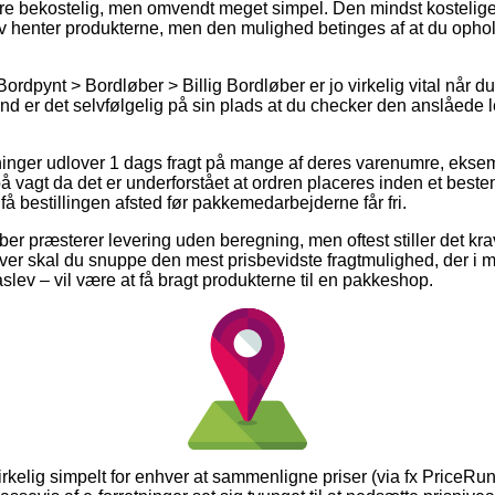
ere bekostelig, men omvendt meget simpel. Den mindst kostelige l
lv henter produkterne, men den mulighed betinges af at du ophold
ordpynt > Bordløber > Billig Bordløber er jo virkelig vital når d
d er det selvfølgelig på sin plads at du checker den anslåede le
etninger udlover 1 dags fragt på mange af deres varenumre, eksem
 vagt da det er underforstået at ordren placeres inden et beste
å bestillingen afsted før pakkemedarbejderne får fri.
er præsterer levering uden beregning, men oftest stiller det kr
ver skal du snuppe den mest prisbevidste fragtmulighed, der i m
aslev – vil være at få bragt produkterne til en pakkeshop.
virkelig simpelt for enhver at sammenligne priser (via fx PriceRun