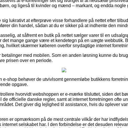
ssevis af e-forretninger set sig tvunget til at nedsætte prisniv
g børn, og ligeså til kvinder og mænd – markant, og endda nogle 
 sig lukrativt at efterprøve visse forhandlere på nettet efter tilb
ører din handel, sådan at du er sikker på at indhente den mindst
sselig, at såfremt en butik på nettet sælger varer til en udsal
ør det mange gange være et kendetegn på en uægte webbutik. Be
ng, hvilket skærmer køberen overfor snydagtige internet forretni
er betalinger med mobilen. Som en anden løsning kunne du bruge
lare prisen over en periode.
i en e-shop behøver de utvivlsomt gennemløbe butikkens forretnin
ævende opgave.
rollere hvorvidt webshoppen er e-mærke tilsluttet, siden det bør
til de officielle danske regler, samt at internet forretningen ofte
ådet. Det giver dig lejlighed til assistance, hvis du oplever v
beren er opmærksom på de mest centrale vilkår der har indflydelse
 internet selskabet har. I den forbindelse er det desuden relev