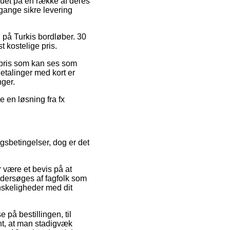
eauet på en række af deres
gange sikre levering
ud på Turkis bordløber. 30
 kostelige pris.
gspris som kan ses som
talinger med kort er
nger.
 en løsning fra fx
gsbetingelser, dog er det
 være et bevis på at
 undersøges af fagfolk som
anskeligheder med dit
 på bestillingen, til
ant, at man stadigvæk