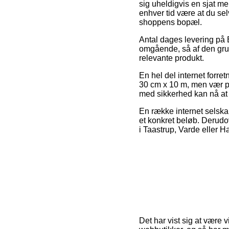
sig uheldigvis en sjat m
enhver tid være at du se
shoppens bopæl.
Antal dages levering på B
omgående, så af den grun
relevante produkt.
En hel del internet forr
30 cm x 10 m, men vær på
med sikkerhed kan nå at f
En række internet selskab
et konkret beløb. Derudo
i Taastrup, Varde eller H
Det har vist sig at være 