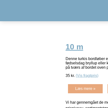
10 m
Denne turkis bordløber er
fødselsdag bryllup eller
på tværs af bordet oven 
35
kr.
(Vis fragtpris)
Læs mere »
Vi har gennemgået de mes