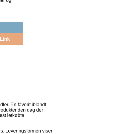
mer og
Link
er. En favorit iblandt
 produkter den dag der
est letkøbte
ads. Leveringsformen viser