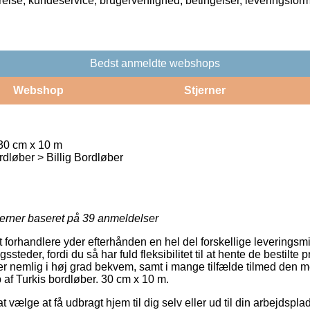
rrelse, kundeservice, brugervenlighed, betingelser, leveringsfor
Bedst anmeldte webshops
Webshop
Stjerner
 30 cm x 10 m
dløber > Billig Bordløber
jerner baseret på
39
anmeldelser
orhandlere yder efterhånden en hel del forskellige leveringsmidl
steder, fordi du så har fuld fleksibilitet til at hente de bestilte
er nemlig i høj grad bekvem, samt i mange tilfælde tilmed den m
 af Turkis bordløber. 30 cm x 10 m.
vælge at få udbragt hjem til dig selv eller ud til din arbejdspl