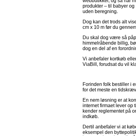
webbutikker, og så har ma
produkter – til babyer o
uden beregning.
Dog kan det trods alt vise
cm x 10 m før du gennemf
Du skal dog være så påpa
himmelråbende billig, b
dog en del af en forordni
Vi anbefaler kortkøb ell
ViaBill, forudsat du vil k
Forinden folk bestiller 
for det meste en tidskr
En nem løsning er at kont
internet firmaet lever op 
kender reglementet på omr
indkøb.
Dertil anbefaler vi at kø
eksempel den byttepolitik