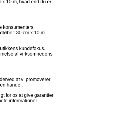
m x 10 m, hvad end du er
de konsumenters
ordløber. 30 cm x 10 m
 butikkens kundefokus.
ømmelse af virksomhedens
derved at vi promoverer
 en handel.
t for os at give garantier
dte informationer.