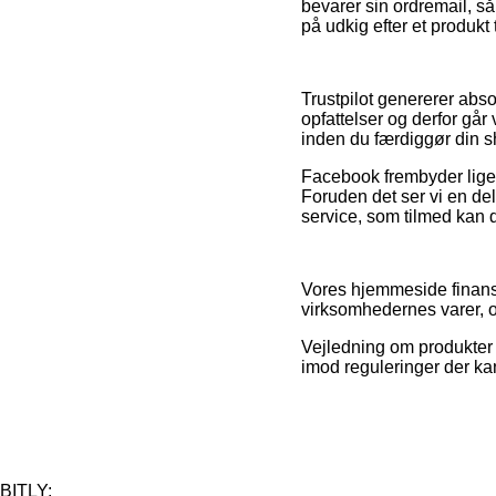
bevarer sin ordremail, s
på udkig efter et produkt 
Trustpilot genererer ab
opfattelser og derfor går 
inden du færdiggør din 
Facebook frembyder lige s
Foruden det ser vi en d
service, som tilmed kan d
Vores hjemmeside finansi
virksomhedernes varer, o
Vejledning om produkter o
imod reguleringer der ka
BITLY: