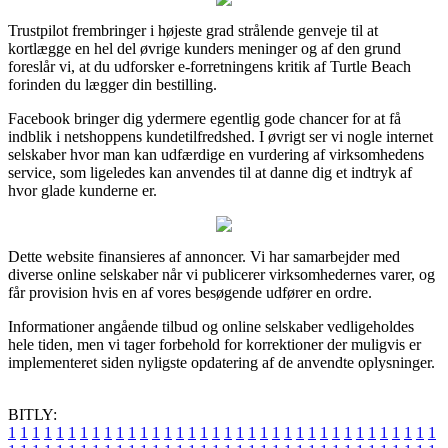
Trustpilot frembringer i højeste grad strålende genveje til at
kortlægge en hel del øvrige kunders meninger og af den grund
foreslår vi, at du udforsker e-forretningens kritik af Turtle Beach
forinden du lægger din bestilling.
Facebook bringer dig ydermere egentlig gode chancer for at få
indblik i netshoppens kundetilfredshed. I øvrigt ser vi nogle internet
selskaber hvor man kan udfærdige en vurdering af virksomhedens
service, som ligeledes kan anvendes til at danne dig et indtryk af
hvor glade kunderne er.
Dette website finansieres af annoncer. Vi har samarbejder med
diverse online selskaber når vi publicerer virksomhedernes varer, og
får provision hvis en af vores besøgende udfører en ordre.
Informationer angående tilbud og online selskaber vedligeholdes
hele tiden, men vi tager forbehold for korrektioner der muligvis er
implementeret siden nyligste opdatering af de anvendte oplysninger.
BITLY:
1
1
1
1
1
1
1
1
1
1
1
1
1
1
1
1
1
1
1
1
1
1
1
1
1
1
1
1
1
1
1
1
1
1
1
1