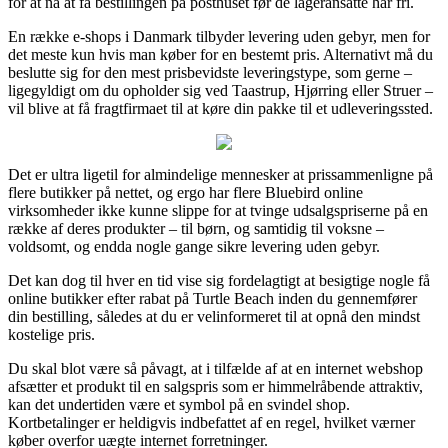
for at nå at få bestillingen på posthuset før de lageransatte har fri.
En række e-shops i Danmark tilbyder levering uden gebyr, men for
det meste kun hvis man køber for en bestemt pris. Alternativt må du
beslutte sig for den mest prisbevidste leveringstype, som gerne –
ligegyldigt om du opholder sig ved Taastrup, Hjørring eller Struer –
vil blive at få fragtfirmaet til at køre din pakke til et udleveringssted.
Det er ultra ligetil for almindelige mennesker at prissammenligne på
flere butikker på nettet, og ergo har flere Bluebird online
virksomheder ikke kunne slippe for at tvinge udsalgspriserne på en
række af deres produkter – til børn, og samtidig til voksne –
voldsomt, og endda nogle gange sikre levering uden gebyr.
Det kan dog til hver en tid vise sig fordelagtigt at besigtige nogle få
online butikker efter rabat på Turtle Beach inden du gennemfører
din bestilling, således at du er velinformeret til at opnå den mindst
kostelige pris.
Du skal blot være så påvagt, at i tilfælde af at en internet webshop
afsætter et produkt til en salgspris som er himmelråbende attraktiv,
kan det undertiden være et symbol på en svindel shop.
Kortbetalinger er heldigvis indbefattet af en regel, hvilket værner
køber overfor uægte internet forretninger.