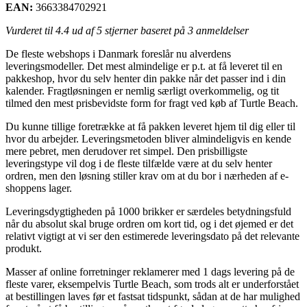
EAN:
3663384702921
Vurderet til
4.4
ud af 5 stjerner baseret på
3
anmeldelser
De fleste webshops i Danmark foreslår nu alverdens
leveringsmodeller. Det mest almindelige er p.t. at få leveret til en
pakkeshop, hvor du selv henter din pakke når det passer ind i din
kalender. Fragtløsningen er nemlig særligt overkommelig, og tit
tilmed den mest prisbevidste form for fragt ved køb af Turtle Beach.
Du kunne tillige foretrække at få pakken leveret hjem til dig eller til
hvor du arbejder. Leveringsmetoden bliver almindeligvis en kende
mere pebret, men derudover ret simpel. Den prisbilligste
leveringstype vil dog i de fleste tilfælde være at du selv henter
ordren, men den løsning stiller krav om at du bor i nærheden af e-
shoppens lager.
Leveringsdygtigheden på 1000 brikker er særdeles betydningsfuld
når du absolut skal bruge ordren om kort tid, og i det øjemed er det
relativt vigtigt at vi ser den estimerede leveringsdato på det relevante
produkt.
Masser af online forretninger reklamerer med 1 dags levering på de
fleste varer, eksempelvis Turtle Beach, som trods alt er underforstået
at bestillingen laves før et fastsat tidspunkt, sådan at de har mulighed