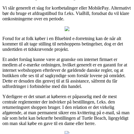
Vi slår generelt et slag for kortbetalinger eller MobilePay. Alternativt
bør du bruge et afdragstilbud fra f.eks. ViaBill, forudsat du vil klare
omkostningerne over en periode.
Forud for at folk køber i en Bluebird e-forretning kan de når alt
kommer til alt tage stilling til netshoppens betingelser, dog er det
undertiden et tidskrævende projekt.
Et andet forslag kunne være at granske om internet firmaet er
medlem af e-mærke ordningen, hvilket generelt er en garanti for at
internet webshoppen efterlever de gældende danske regler, og at
butikken ofte ses til af sagkyndige som forstår lovene på området.
Dette er desuden din genvej til at få assistance, såfremt du får
udfordringer i forbindelse med din handel.
Yderligere er det smart at køberen er påpasselig med de mest
centrale reglementer der indvirker på bestillingen, f.eks. den
returneringsret shoppen bruger. I den relation er det virkelig
afgørende, at man permanent sikrer ens kvittering på e-mail, så man
når som helst kan bekræfte bestillingen af Turtle Beach, ligegyldigt
om man skal købe en gave til en dame eller herre.