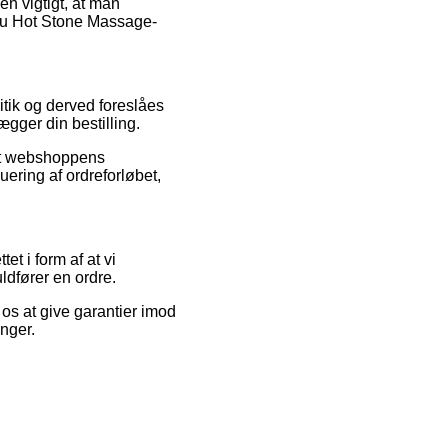
en vigtigt, at man
uru Hot Stone Massage-
ritik og derved foreslåes
gger din bestilling.
net webshoppens
ering af ordreforløbet,
et i form af at vi
ldfører en ordre.
os at give garantier imod
nger.