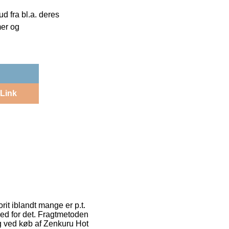
 fra bl.a. deres
mer og
Link
rit iblandt mange er p.t.
hed for det. Fragtmetoden
g ved køb af Zenkuru Hot