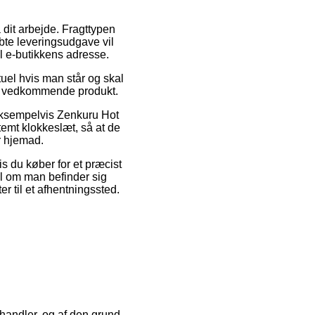
å dit arbejde. Fragttypen
bte leveringsudgave vil
l e-butikkens adresse.
uel hvis man står og skal
det vedkommende produkt.
eksempelvis Zenkuru Hot
emt klokkeslæt, så at de
er hjemad.
s du køber for et præcist
il om man befinder sig
er til et afhentningssted.
-handler, og af den grund