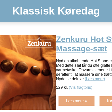
Klassisk Køredag
Zenkuru Hot S
Massage-sæt
Nyd en afkoblende Hot Stone-
Med dette sæt får du otte glatte
varmetaske. Opvarm stenene i 
derefter til at massere dine træ
Nydelse deluxe
(Læs mere)
529
kr.
(Vis fragtpris)
Læs mere »
Kø