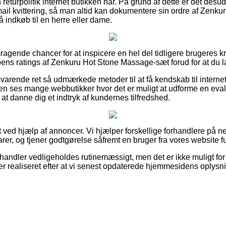
eturpolitik internet butikken har. På grund af dette er det desud
ail kvittering, så man altid kan dokumentere sin ordre af Zenk
 indkøb til en herre eller dame.
emragende chancer for at inspicere en hel del tidligere brugeres k
pens ratings af Zenkuru Hot Stone Massage-sæt forud for at du læ
svarende ret så udmærkede metoder til at få kendskab til inter
n ses mange webbutikker hvor det er muligt at udforme en evalu
at danne dig et indtryk af kundernes tilfredshed.
 ved hjælp af annoncer. Vi hjælper forskellige forhandlere på nett
er, og tjener godtgørelse såfremt en bruger fra vores website fu
handler vedligeholdes rutinemæssigt, men det er ikke muligt for 
er realiseret efter at vi senest opdaterede hjemmesidens oplysni