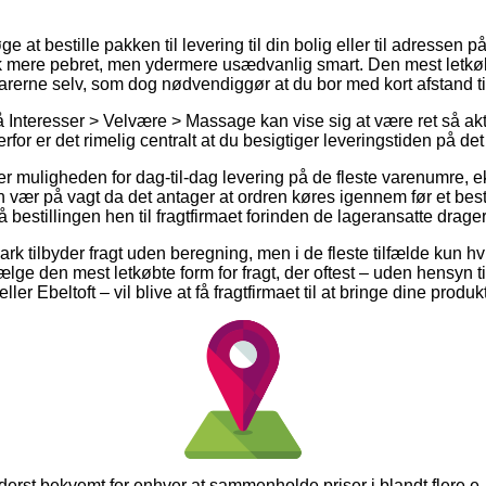
 at bestille pakken til levering til din bolig eller til adressen p
ak mere pebret, men ydermere usædvanlig smart. Den mest letkø
varerne selv, som dog nødvendiggør at du bor med kort afstand ti
Interesser > Velvære > Massage kan vise sig at være ret så akt
rfor er det rimelig centralt at du besigtiger leveringstiden på 
 muligheden for dag-til-dag levering på de fleste varenumre, 
ær på vagt da det antager at ordren køres igennem før et best
å bestillingen hen til fragtfirmaet forinden de lageransatte drag
k tilbyder fragt uden beregning, men i de fleste tilfælde kun hvi
lge den mest letkøbte form for fragt, der oftest – uden hensyn t
er Ebeltoft – vil blive at få fragtfirmaet til at bringe dine produkt
yderst bekvemt for enhver at sammenholde priser i blandt flere e