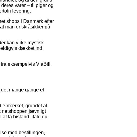
deres varer – til piger og
tofri levering.
rnet shops i Danmark efter
at man er skråsikker på
der kan virke mystisk
 heldigvis dækket ind
 fra eksempelvis ViaBill,
er det mange gange et
t e-mærket, grundet at
t netshoppen jævnligt
t få bistand, ifald du
lse med bestillingen,