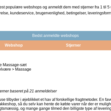
t populære webshops og anmeldt dem med stjerner fra 1 til 5 ud
rrelse, kundeservice, brugervenlighed, betingelser, leveringsfor
Bedst anmeldte webshops
Webshop
Stjerner
ne Massage-sæt
Velvære > Massage
jerner baseret på
21
anmeldelser
 tilbyder i øjeblikket et hav af forskellige fragtmetoder. En favo
 pakkeshop, så du selv kan hente de købte varer når der er mulig
gtsmæssig, og mange gange tilmed den billigste type af leverin