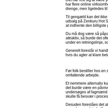
har flere online virksomh
drenge, men ligeledes til
Til gengæld kan det ikke 
udsalg på Zenkuru Hot St
at indhente den billigste 
Du må dog være så påpasse
attraktiv, så burde det o
under en retningslinje, s
Generelt foreslår vi hand
hvis du agter at klare bet
Før folk bestiller hos e
omfattende arbejde.
Et nemmere alternativ kun
det burde være en påvisn
undersøges af fagmænd so
skulle få besvær i proce
Desuden foreslåes det at