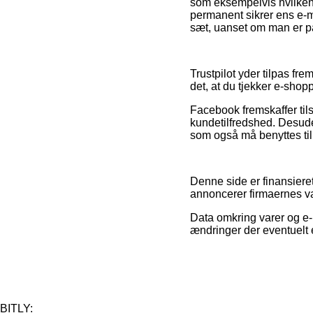
som eksempelvis hvilken r
permanent sikrer ens e-m
sæt, uanset om man er på
Trustpilot yder tilpas fr
det, at du tjekker e-shop
Facebook fremskaffer til
kundetilfredshed. Desude
som også må benyttes til 
Denne side er finansieret
annoncerer firmaernes var
Data omkring varer og e-
ændringer der eventuelt 
BITLY: