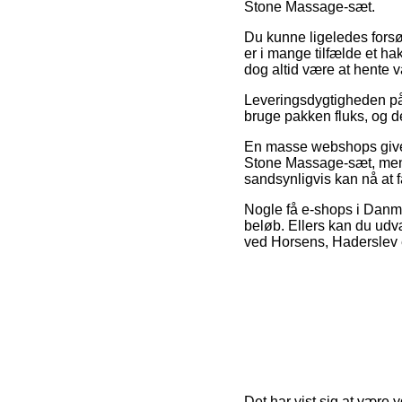
Stone Massage-sæt.
Du kunne ligeledes forsøge
er i mange tilfælde et h
dog altid være at hente 
Leveringsdygtigheden på 
bruge pakken fluks, og de
En masse webshops giver
Stone Massage-sæt, men v
sandsynligvis kan nå at f
Nogle få e-shops i Danmar
beløb. Ellers kan du udvæ
ved Horsens, Haderslev ell
Det har vist sig at være 