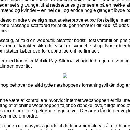
eder set sig tvunget til at nedsætte salgspriserne på en række af 
 mænd og kvinder – en hel del, og endda nogle gange tilbyde por
desto mindre vise sig smart at efterprøve et par forskellige inte
one Massage-sæt forud for at du gennemfører dit køb, således 
pris.
lig, at ifald en webbutik afsætter bedst i test varer til en pris 
fte være et karakteristika der viser en svindel e-shop. Kortkøb er
om støtter køber overfor uoprigtige online firmaer.
ler med kort eller MobilePay. Alternativt bør du bruge en løsning
alingen over tid.
n shop behøver de altid tyde netshoppens forretningsvilkår, dog 
ne være at kontrollere hvorvidt internet webshoppen er tilslutte
ing af at online webshoppen føjer de danske love, tillige med a
m er inde i de gældende regulativer. Desuden får du genvej til a
ssen med din ordre.
 kunden er hensynstagende til de fundamentale vilkår i forbinde