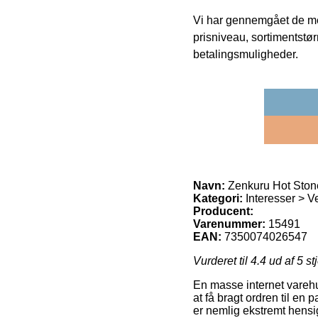
Vi har gennemgået de mes
prisniveau, sortimentstø
betalingsmuligheder.
Navn:
Zenkuru Hot Sto
Kategori:
Interesser > 
Producent:
Varenummer:
15491
EAN:
7350074026547
Vurderet til
4.4
ud af 5 st
En masse internet varehuse
at få bragt ordren til en
er nemlig ekstremt hensi