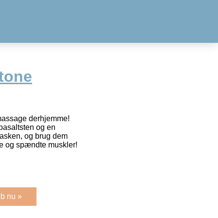
tone
massage derhjemme!
 basaltsten og en
tasken, og brug dem
tte og spændte muskler!
b nu »