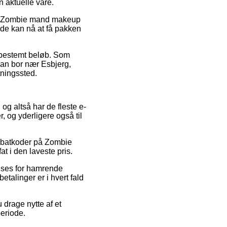
n aktuelle vare.
vis Zombie mand makeup
t de kan nå at få pakken
t bestemt beløb. Som
man bor nær Esbjerg,
tningssted.
, og altså har de fleste e-
, og yderligere også til
rabatkoder på Zombie
at i den laveste pris.
anses for hamrende
etalinger er i hvert fald
 drage nytte af et
periode.