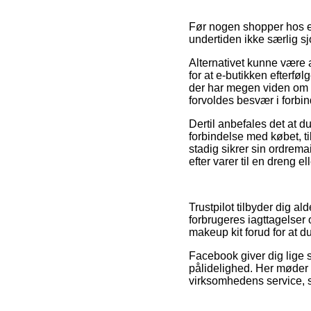
Før nogen shopper hos en
undertiden ikke særlig sj
Alternativet kunne være 
for at e-butikken efterfø
der har megen viden om r
forvoldes besvær i forbin
Dertil anbefales det at
forbindelse med købet, t
stadig sikrer sin ordre
efter varer til en dreng el
Trustpilot tilbyder dig a
forbrugeres iagttagelser
makeup kit forud for at du 
Facebook giver dig lige
pålidelighed. Her møder v
virksomhedens service, s