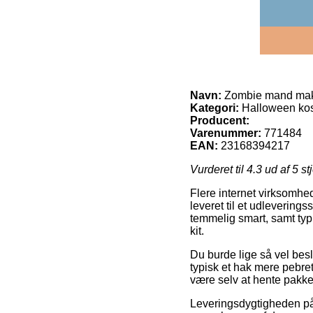
Navn:
Zombie mand mak
Kategori:
Halloween kos
Producent:
Varenummer:
771484
EAN:
23168394217
Vurderet til
4.3
ud af 5 st
Flere internet virksomhed
leveret til et udlevering
temmelig smart, samt ty
kit.
Du burde lige så vel beslu
typisk et hak mere pebre
være selv at hente pakke
Leveringsdygtigheden på 