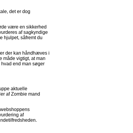
ale, det er dog
urde være en sikkerhed
revurderes af sagkyndige
 hjulpet, såfremt du
er der kan håndhæves i
e måde vigtigt, at man
t, hvad end man søger
ruppe aktuelle
aler af Zombie mand
ne webshoppens
vurdering af
undetilfredsheden.