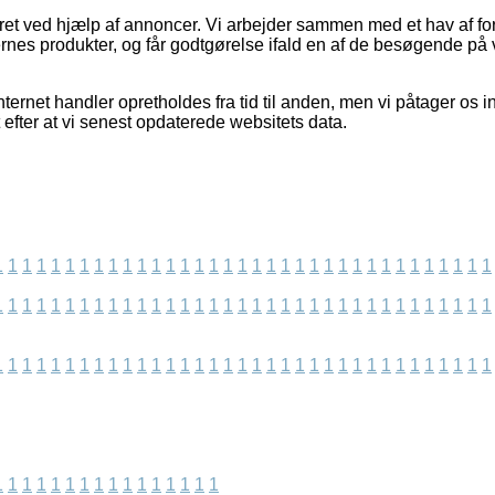
eret ved hjælp af annoncer. Vi arbejder sammen med et hav af for
ernes produkter, og får godtgørelse ifald en af de besøgende på 
ternet handler opretholdes fra tid til anden, men vi påtager os in
t efter at vi senest opdaterede websitets data.
1
1
1
1
1
1
1
1
1
1
1
1
1
1
1
1
1
1
1
1
1
1
1
1
1
1
1
1
1
1
1
1
1
1
1
1
1
1
1
1
1
1
1
1
1
1
1
1
1
1
1
1
1
1
1
1
1
1
1
1
1
1
1
1
1
1
1
1
1
1
1
1
1
1
1
1
1
1
1
1
1
1
1
1
1
1
1
1
1
1
1
1
1
1
1
1
1
1
1
1
1
1
1
1
1
1
1
1
1
1
1
1
1
1
1
1
1
1
1
1
1