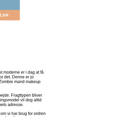
Link
st moderne er i dag at få
or det. Denne er jo
af Zombie mand makeup
rbejde. Fragttypen bliver
ngsmodel vil dog altid
bets adresse.
om vi har brug for ordren