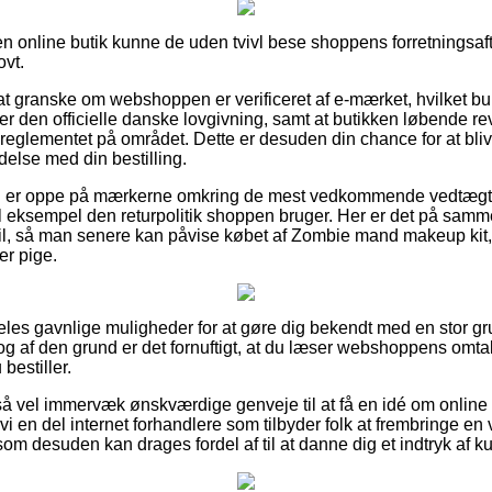
 online butik kunne de uden tvivl bese shoppens forretningsaft
ovt.
at granske om webshoppen er verificeret af e-mærket, hvilket b
lger den officielle danske lovgivning, samt at butikken løbende 
eglementet på området. Dette er desuden din chance for at blive
delse med din bestilling.
 du er oppe på mærkerne omkring de mest vedkommende vedtægt
il eksempel den returpolitik shoppen bruger. Her er det på samm
mail, så man senere kan påvise købet af Zombie mand makeup ki
ler pige.
ldeles gavnlige muligheder for at gøre dig bekendt med en stor g
 og af den grund er det fornuftigt, at du læser webshoppens omt
bestiller.
 så vel immervæk ønskværdige genveje til at få en idé om onli
i en del internet forhandlere som tilbyder folk at frembringe en 
om desuden kan drages fordel af til at danne dig et indtryk af k