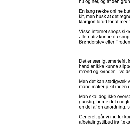
nu og her, og af den grund
En lang række online but
kit, men husk at det regne
klargjort forud for at meda
Visse internet shops sikr
alternativ kunne du snu
Brønderslev eller Fredensb
Det er særligt smertefrit f
handler ikke kunne slippe
mænd og kvinder – voldso
Men det kan stadigvæk væ
mand makeup kit inden du 
Man skal dog ikke overse
gunstig, burde det i nogle
en del af en anordning, 
Generelt går vi ind for k
afbetalingstilbud fra f.ek