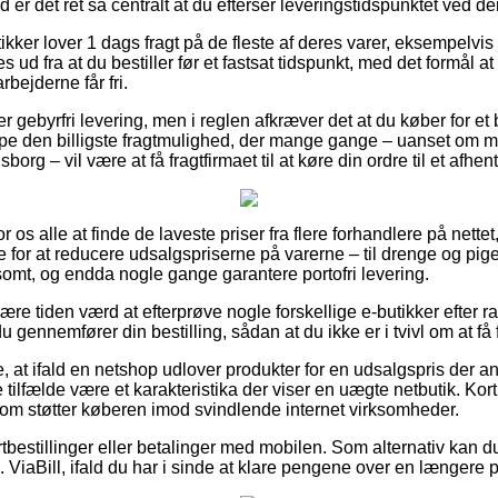
 er det ret så centralt at du efterser leveringstidspunktet ved de
ikker lover 1 dags fragt på de fleste af deres varer, eksempel
s ud fra at du bestiller før et fastsat tidspunkt, med det formål a
rbejderne får fri.
er gebyrfri levering, men i reglen afkræver det at du køber for e
ppe den billigste fragtmulighed, der mange gange – uanset om 
org – vil være at få fragtfirmaet til at køre din ordre til et afhen
or os alle at finde de laveste priser fra flere forhandlere på nettet
 for at reducere udsalgspriserne på varerne – til drenge og piger
mt, og endda nogle gange garantere portofri levering.
re tiden værd at efterprøve nogle forskellige e-butikker efter 
gennemfører din bestilling, sådan at du ikke er i tvivl om at få f
, at ifald en netshop udlover produkter for en udsalgspris der 
 tilfælde være et karakteristika der viser en uægte netbutik. Kortb
som støtter køberen imod svindlende internet virksomheder.
ortbestillinger eller betalinger med mobilen. Som alternativ kan du
s. ViaBill, ifald du har i sinde at klare pengene over en længere 