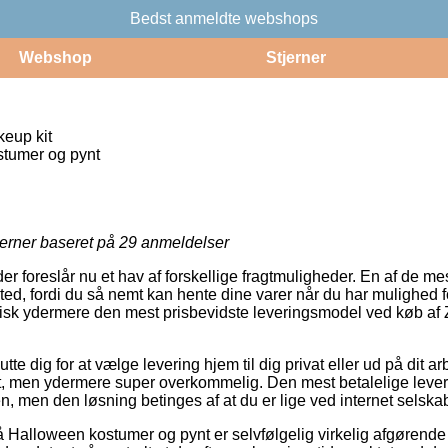
Bedst anmeldte webshops
Webshop
Stjerner
eup kit
tumer og pynt
jerner baseret på
29
anmeldelser
er foreslår nu et hav af forskellige fragtmuligheder. En af de me
ssted, fordi du så nemt kan hente dine varer når du har mulighed f
pisk ydermere den mest prisbevidste leveringsmodel ved køb 
tte dig for at vælge levering hjem til dig privat eller ud på dit a
t, men ydermere super overkommelig. Den mest betalelige leveri
n, men den løsning betinges af at du er lige ved internet selska
Halloween kostumer og pynt er selvfølgelig virkelig afgørende 