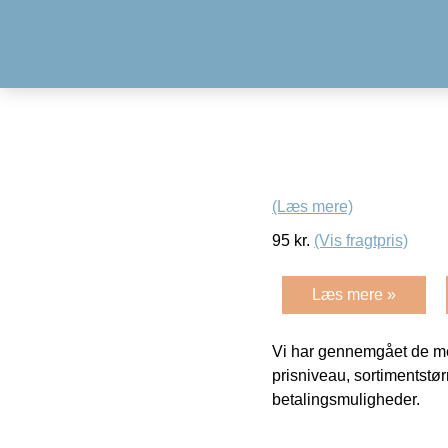
(Læs mere)
95
kr.
(Vis fragtpris)
Læs mere »
Vi har gennemgået de mes
prisniveau, sortimentstø
betalingsmuligheder.