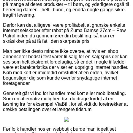
på mange af deres produkter – til børn, og yderligere også til
herrer og damer – helt i bund, og endda nogle gange sikre
fragtfri levering.
Derfor kan det alligevel være profitabelt at granske enkelte
internet selskaber efter rabat på Zuma Bamse 27cm – Paw
Patrol inden du gennemfører din bestilling, så man er
skråsikker på at få fat i den skarpeste pris.
Man bør ikke desto mindre ikke overse, at hvis en shop
annoncerer bedst i test varer til salg for en salgspris der kan
ses som helt ekstremt fordelagtig, så er det i nogle tilfælde
være et karakteristika der viser en uoprigtig internet handler.
Køb med kort er imidlertid omsluttet af en orden, hvilket
begunstiger dig som kunde overfor snydagtige internet
foretagender.
Generelt går vi ind for handler med kort eller mobilbetaling.
Som en alternativ mulighed bør du drage fordel af en
løsning fra for eksempel ViaBill, for så vidt du foretrækker at
dække betalingen over et længere tidsrum.
Før folk handler hos en webbutik burde man ideelt set