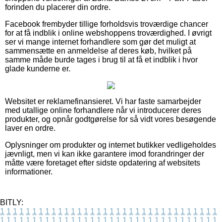
forinden du placerer din ordre.
Facebook frembyder tillige forholdsvis troværdige chancer
for at få indblik i online webshoppens troværdighed. I øvrigt
ser vi mange internet forhandlere som gør det muligt at
sammensætte en anmeldelse af deres køb, hvilket på
samme måde burde tages i brug til at få et indblik i hvor
glade kunderne er.
Websitet er reklamefinansieret. Vi har faste samarbejder
med utallige online forhandlere når vi introducerer deres
produkter, og opnår godtgørelse for så vidt vores besøgende
laver en ordre.
Oplysninger om produkter og internet butikker vedligeholdes
jævnligt, men vi kan ikke garantere imod forandringer der
måtte være foretaget efter sidste opdatering af websitets
informationer.
BITLY:
1
1
1
1
1
1
1
1
1
1
1
1
1
1
1
1
1
1
1
1
1
1
1
1
1
1
1
1
1
1
1
1
1
1
1
1
1
1
1
1
1
1
1
1
1
1
1
1
1
1
1
1
1
1
1
1
1
1
1
1
1
1
1
1
1
1
1
1