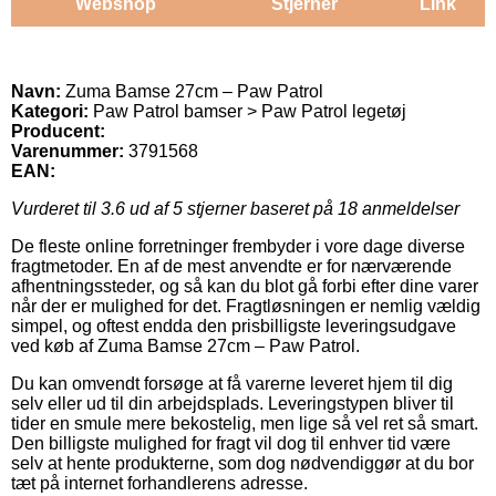
Webshop
Stjerner
Link
Navn:
Zuma Bamse 27cm – Paw Patrol
Kategori:
Paw Patrol bamser > Paw Patrol legetøj
Producent:
Varenummer:
3791568
EAN:
Vurderet til
3.6
ud af 5 stjerner baseret på
18
anmeldelser
De fleste online forretninger frembyder i vore dage diverse
fragtmetoder. En af de mest anvendte er for nærværende
afhentningssteder, og så kan du blot gå forbi efter dine varer
når der er mulighed for det. Fragtløsningen er nemlig vældig
simpel, og oftest endda den prisbilligste leveringsudgave
ved køb af Zuma Bamse 27cm – Paw Patrol.
Du kan omvendt forsøge at få varerne leveret hjem til dig
selv eller ud til din arbejdsplads. Leveringstypen bliver til
tider en smule mere bekostelig, men lige så vel ret så smart.
Den billigste mulighed for fragt vil dog til enhver tid være
selv at hente produkterne, som dog nødvendiggør at du bor
tæt på internet forhandlerens adresse.