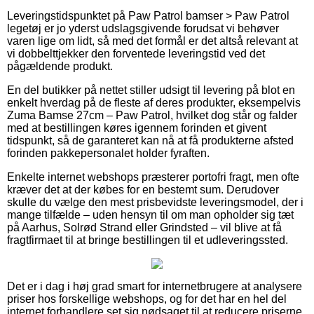
Leveringstidspunktet på Paw Patrol bamser > Paw Patrol
legetøj er jo yderst udslagsgivende forudsat vi behøver
varen lige om lidt, så med det formål er det altså relevant at
vi dobbelttjekker den forventede leveringstid ved det
pågældende produkt.
En del butikker på nettet stiller udsigt til levering på blot en
enkelt hverdag på de fleste af deres produkter, eksempelvis
Zuma Bamse 27cm – Paw Patrol, hvilket dog står og falder
med at bestillingen køres igennem forinden et givent
tidspunkt, så de garanteret kan nå at få produkterne afsted
forinden pakkepersonalet holder fyraften.
Enkelte internet webshops præsterer portofri fragt, men ofte
kræver det at der købes for en bestemt sum. Derudover
skulle du vælge den mest prisbevidste leveringsmodel, der i
mange tilfælde – uden hensyn til om man opholder sig tæt
på Aarhus, Solrød Strand eller Grindsted – vil blive at få
fragtfirmaet til at bringe bestillingen til et udleveringssted.
Det er i dag i høj grad smart for internetbrugere at analysere
priser hos forskellige webshops, og for det har en hel del
internet forhandlere set sig nødsaget til at reducere priserne