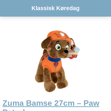
Klassisk Køredag
Zuma Bamse 27cm – Paw