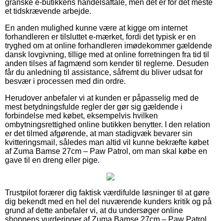
granske e-butikkens handelsaftale, men det er for det meste
et tidskrævende arbejde.
En anden mulighed kunne være at kigge om internet
forhandleren er tilsluttet e-mærket, fordi det typisk er en
tryghed om at online forhandleren imødekommer gældende
dansk lovgivning, tillige med at online forretningen fra tid til
anden tilses af fagmænd som kender til reglerne. Desuden
får du anledning til assistance, såfremt du bliver udsat for
besvær i processen med din ordre.
Herudover anbefaler vi at kunden er påpasselig med de
mest betydningsfulde regler der gør sig gældende i
forbindelse med købet, eksempelvis hvilken
ombytningsrettighed online butikken benytter. I den relation
er det tilmed afgørende, at man stadigvæk bevarer sin
kvitteringsmail, således man altid vil kunne bekræfte købet
af Zuma Bamse 27cm – Paw Patrol, om man skal købe en
gave til en dreng eller pige.
Trustpilot forærer dig faktisk værdifulde løsninger til at gøre
dig bekendt med en hel del nuværende kunders kritik og på
grund af dette anbefaler vi, at du undersøger online
shoppens vurderinger af Zuma Bamse 27cm – Paw Patrol