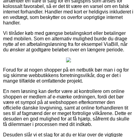
afhænder en vare til salg for en salgspris som anses for
kolossalt favorabel, så er det tit være en varsel om en falsk
internet forhandler. Handler med kort er heldigvis inkluderet i
en vedtægt, som beskytter os overfor uoprigtige internet
handler.
Vi tilråder køb med gængse betalingskort eller betalinger
med mobilen. Som en alternativ mulighed burde du drage
nytte af en afbetalingsløsning fra for eksempel ViaBill, når
du ønsker at godtgøre beløbet over en længere periode.
Forud for at nogen shopper på en netbutik bør man i og for
sig skimme webbutikkens forretningsvilkår, dog er det i
mange tilfælde et omfattende projekt.
En nem løsning kan derfor være at kontrollere om online
shoppen er medlem af e-mærke ordningen, fordi det bør
være et sympol på at webshoppen efterkommer den
officielle danske lovgivning, samt at online forhandleren tit
ses til af fagmænd der er meget fortrolige vilkårene. Dette er
desuden en god mulighed for at få hjælp, såfremt du skulle
få dilemmaer i processen med dit indkøb.
Desuden slår vi et slag for at du er klar over de vigtigste