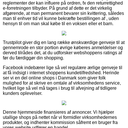
reglementer der kan influere på ordren, fx den returrettighed
e-forretningen tilbyder. På grund af dette er det virkelig
afgørende, at man permanent bevarer sin kvittering, således
man til enhver tid vil kunne bekræfte bestillingen af , uden
hensyn til om man skal købe til en voksen eller et barn.
Trustpilot giver dig en lang række ønskværdige genveje til at
gennemrode en stor portion øvrige køberes anmeldelser og
derved tilrådes det, at du udforsker webshoppens ratings af
før du færdiggør din shopping.
Facebook indebærer lige så vel regulære ærlige genveje til
at få indsigt i internet shoppens kundetilfredshed. Herinde
ser vi en del online shops i Danmark som giver folk
mulighed for at skrive en omtale af virksomhedens service,
hvilket lige så vel må tages i brug til afvejning af tidligere
kunders oplevelser.
Denne hjemmeside finansieres af annoncer. Vi hjælper
utallige shops på nettet når vi formidler virksomhedernes
produkter, og indhenter kommission såfremt en bruger fra
vores website udfører en handel.