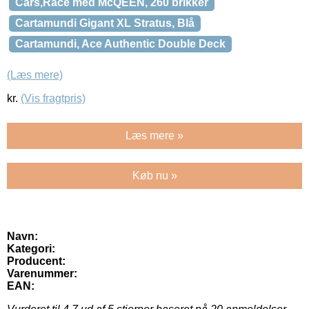
Cars,Race med McQEEN, 260 brikker
Cartamundi Gigant XL Stratus, Blå
Cartamundi, Ace Authentic Double Deck
(Læs mere)
kr.
(Vis fragtpris)
Læs mere »
Køb nu »
Navn:
Kategori:
Producent:
Varenummer:
EAN: