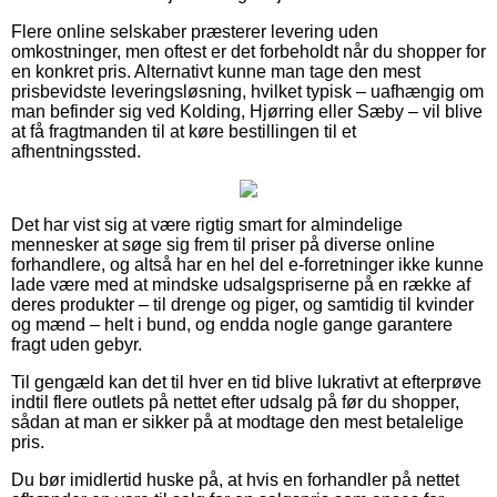
Flere online selskaber præsterer levering uden
omkostninger, men oftest er det forbeholdt når du shopper for
en konkret pris. Alternativt kunne man tage den mest
prisbevidste leveringsløsning, hvilket typisk – uafhængig om
man befinder sig ved Kolding, Hjørring eller Sæby – vil blive
at få fragtmanden til at køre bestillingen til et
afhentningssted.
Det har vist sig at være rigtig smart for almindelige
mennesker at søge sig frem til priser på diverse online
forhandlere, og altså har en hel del e-forretninger ikke kunne
lade være med at mindske udsalgspriserne på en række af
deres produkter – til drenge og piger, og samtidig til kvinder
og mænd – helt i bund, og endda nogle gange garantere
fragt uden gebyr.
Til gengæld kan det til hver en tid blive lukrativt at efterprøve
indtil flere outlets på nettet efter udsalg på før du shopper,
sådan at man er sikker på at modtage den mest betalelige
pris.
Du bør imidlertid huske på, at hvis en forhandler på nettet