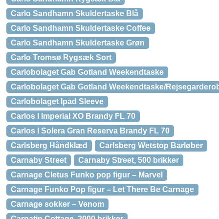
Carlo Sandhamn Skuldertaske Blå
Carlo Sandhamn Skuldertaske Coffee
Carlo Sandhamn Skuldertaske Grøn
Carlo Tromsø Rygsæk Sort
Carlobolaget Gab Gotland Weekendtaske
Carlobolaget Gab Gotland Weekendtaske/Rejsegardero
Carlobolaget Ipad Sleeve
Carlos I Imperial XO Brandy FL 70
Carlos I Solera Gran Reserva Brandy FL 70
Carlsberg Håndklæd
Carlsberg Wetstop Barløber
Carnaby Street
Carnaby Street, 500 brikker
Carnage Cletus Funko pop figur – Marvel
Carnage Funko Pop figur – Let There Be Carnage
Carnage sokker – Venom
Carnatin Cottage, 2000 brikker