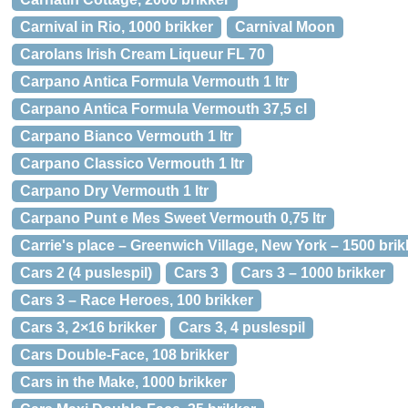
Carnival in Rio, 1000 brikker
Carnival Moon
Carolans Irish Cream Liqueur FL 70
Carpano Antica Formula Vermouth 1 ltr
Carpano Antica Formula Vermouth 37,5 cl
Carpano Bianco Vermouth 1 ltr
Carpano Classico Vermouth 1 ltr
Carpano Dry Vermouth 1 ltr
Carpano Punt e Mes Sweet Vermouth 0,75 ltr
Carrie's place – Greenwich Village, New York – 1500 brik
Cars 2 (4 puslespil)
Cars 3
Cars 3 – 1000 brikker
Cars 3 – Race Heroes, 100 brikker
Cars 3, 2×16 brikker
Cars 3, 4 puslespil
Cars Double-Face, 108 brikker
Cars in the Make, 1000 brikker