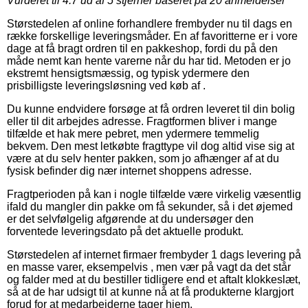
Vurderet til
4.7
ud af 5 stjerner baseret på
20
anmeldelser
Størstedelen af online forhandlere frembyder nu til dags en
række forskellige leveringsmåder. En af favoritterne er i vore
dage at få bragt ordren til en pakkeshop, fordi du på den
måde nemt kan hente varerne når du har tid. Metoden er jo
ekstremt hensigtsmæssig, og typisk ydermere den
prisbilligste leveringsløsning ved køb af .
Du kunne endvidere forsøge at få ordren leveret til din bolig
eller til dit arbejdes adresse. Fragtformen bliver i mange
tilfælde et hak mere pebret, men ydermere temmelig
bekvem. Den mest letkøbte fragttype vil dog altid vise sig at
være at du selv henter pakken, som jo afhænger af at du
fysisk befinder dig nær internet shoppens adresse.
Fragtperioden på kan i nogle tilfælde være virkelig væsentlig
ifald du mangler din pakke om få sekunder, så i det øjemed
er det selvfølgelig afgørende at du undersøger den
forventede leveringsdato på det aktuelle produkt.
Størstedelen af internet firmaer frembyder 1 dags levering på
en masse varer, eksempelvis , men vær på vagt da det står
og falder med at du bestiller tidligere end et aftalt klokkeslæt,
så at de har udsigt til at kunne nå at få produkterne klargjort
forud for at medarbejderne tager hjem.