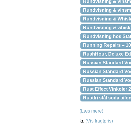
Rundvisning & vinsm
Rundvisning & vinsm
Rundvisning & Whis
Rundvisning & whis
Rundvisning hos Sta
Running Repairs – 10
RushHour, Deluxe Ed
Russian Standard Vod
Russian Standard Vod
Russian Standard Vo
Rust Effect Vinkøler
Rustfri stål soda sifo
(Læs mere)
kr.
(Vis fragtpris)