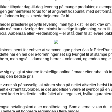
tikker tilbyder dag-til-dag levering på mange produkter, eksemp
ngen gennemføres forud for et angivent tidspunkt, med det formå
ent forinden logistikmedarbejderne får fri.
eder præsterer gebyrfri levering, men typisk stiller det krav om
tiv må man udvælge den mindst kostelige fragtløsning, som tit 
icia, Aabenraa eller Fredensborg – er at få dem til at levere pakk
ekstremt nemt for enhver at sammenligne priser (via fx PriceRunn
dette har en hel del e-forretninger set sig tvunget til at stampe 
g børn, men også til damer og herrer – voldsomt, og endda nogle 
e sig nyttigt at studere forskellige online firmaer efter rabat på
 sig den bedste pris.
 være så påpasselig, at når en shop på nettet afsætter bedst i tes
elt ekstremt favorabel, er det undertiden være et symbol på en u
ed kort er imidlertid indbefattet af et regelsæt, hvilket garanter
gse betalingskort eller mobilbetaling. Som alternativ kan du u
 du hellere vil honorere regningen i flere bidder.