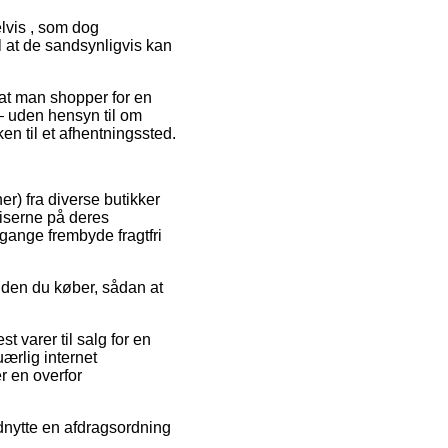
elvis , som dog
l at de sandsynligvis kan
 at man shopper for en
– uden hensyn til om
en til et afhentningssted.
er) fra diverse butikker
priserne på deres
gange frembyde fragtfri
 inden du køber, sådan at
t varer til salg for en
ærlig internet
er en overfor
dnytte en afdragsordning