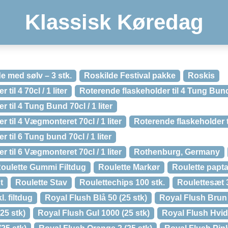
Klassisk Køredag
e med sølv – 3 stk.
Roskilde Festival pakke
Roskis
til 4 70cl / 1 liter
Roterende flaskeholder til 4 Tung Bund 
 til 4 Tung Bund 70cl / 1 liter
 til 4 Vægmonteret 70cl / 1 liter
Roterende flaskeholder til
 til 6 Tung bund 70cl / 1 liter
 til 6 Vægmonteret 70cl / 1 liter
Rothenburg, Germany
oulette Gummi Filtdug
Roulette Markør
Roulette papta
t
Roulette Stav
Roulettechips 100 stk.
Roulettesæt 
. filtdug
Royal Flush Blå 50 (25 stk)
Royal Flush Brun 
25 stk)
Royal Flush Gul 1000 (25 stk)
Royal Flush Hvid 