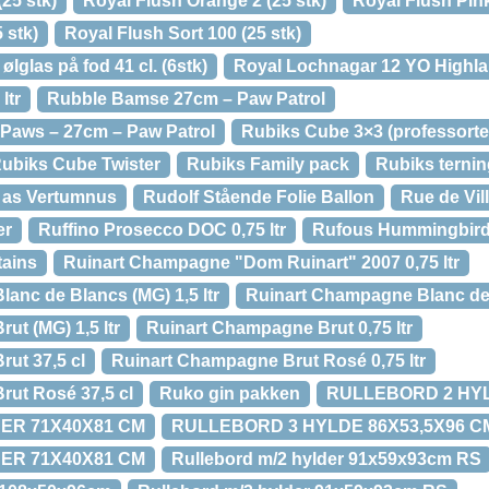
(25 stk)
Royal Flush Orange 2 (25 stk)
Royal Flush Pink
 stk)
Royal Flush Sort 100 (25 stk)
lglas på fod 41 cl. (6stk)
Royal Lochnagar 12 YO Highlan
ltr
Rubble Bamse 27cm – Paw Patrol
Paws – 27cm – Paw Patrol
Rubiks Cube 3×3 (professorte
ubiks Cube Twister
Rubiks Family pack
Rubiks ternin
g as Vertumnus
Rudolf Stående Folie Ballon
Rue de Vil
er
Ruffino Prosecco DOC 0,75 ltr
Rufous Hummingbir
ains
Ruinart Champagne "Dom Ruinart" 2007 0,75 ltr
anc de Blancs (MG) 1,5 ltr
Ruinart Champagne Blanc de 
ut (MG) 1,5 ltr
Ruinart Champagne Brut 0,75 ltr
ut 37,5 cl
Ruinart Champagne Brut Rosé 0,75 ltr
ut Rosé 37,5 cl
Ruko gin pakken
RULLEBORD 2 HYL
ER 71X40X81 CM
RULLEBORD 3 HYLDE 86X53,5X96 C
ER 71X40X81 CM
Rullebord m/2 hylder 91x59x93cm RS