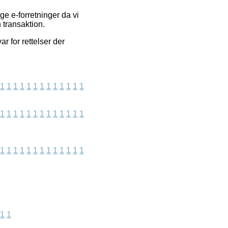
ge e-forretninger da vi
 transaktion.
r for rettelser der
1
1
1
1
1
1
1
1
1
1
1
1
1
1
1
1
1
1
1
1
1
1
1
1
1
1
1
1
1
1
1
1
1
1
1
1
1
1
1
1
1