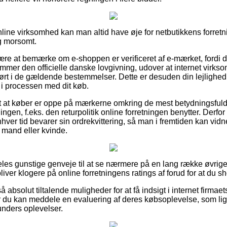
line virksomhed kan man altid have øje for netbutikkens forretni
g morsomt.
ære at bemærke om e-shoppen er verificeret af e-mærket, fordi 
ommer den officielle danske lovgivning, udover at internet virk
dført i de gældende bestemmelser. Dette er desuden din lejlighed ti
 i processen med dit køb.
rt at køber er oppe på mærkerne omkring de mest betydningsful
ingen, f.eks. den returpolitik online forretningen benytter. Derfor
enhver tid bevarer sin ordrekvittering, så man i fremtiden kan vid
 mand eller kvinde.
deles gunstige genveje til at se nærmere på en lang række øvrig
bliver klogere på online forretningens ratings af forud for at du s
absolut tiltalende muligheder for at få indsigt i internet firma
r du kan meddele en evaluering af deres købsoplevelse, som lige
 kunders oplevelser.