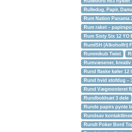
Rullebord m/3 hylde
Rulledug, Papir, Dam
Rum Nation Panama 2
Rum raket – papirspo
Rum Sixty Six 12 YO
RumISH (Alkoholfri) 
Rummikub Twist
R
Rumvæsener, kreativ 
Rund flaske køler 12 l
Rund hvid stofdug – 
Rund Vægmonteret fla
Rundboldsæt 3 dele
Runde papirs pynte br
Rundsav kontaktlinse
Rundt Poker Bord To