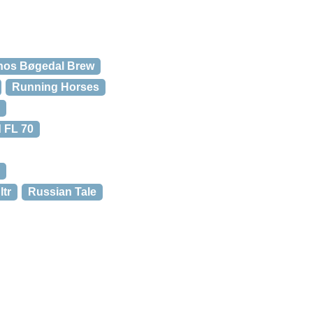
hos Bøgedal Brew
Running Horses
 FL 70
ltr
Russian Tale