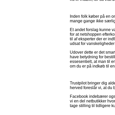
Inden folk køber på en on
mange gange ikke særli
Et andet forslag kunne v
for at netshoppen efterk
til af eksperter der er in
udsat for vanskeligheder
Udover dette er det sma
have betydning for bestill
essesentielt, at man til 
om du er på indkøb til en
Trustpilot bringer dig al
herved foreslår vi, at du 
Facebook indebærer også 
vi en del netbutikker hvo
tage stilling til tidligere