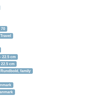
 70
Travel
– 22.5 cm
 22.5 cm
Rundbold, family
anmark
anmark