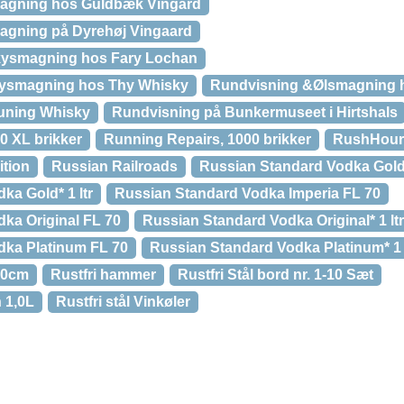
agning hos Guldbæk Vingård
agning på Dyrehøj Vingaard
kysmagning hos Fary Lochan
kysmagning hos Thy Whisky
Rundvisning &Ølsmagning 
uning Whisky
Rundvisning på Bunkermuseet i Hirtshals
0 XL brikker
Running Repairs, 1000 brikker
RushHour
ition
Russian Railroads
Russian Standard Vodka Gold
ka Gold* 1 ltr
Russian Standard Vodka Imperia FL 70
ka Original FL 70
Russian Standard Vodka Original* 1 ltr
dka Platinum FL 70
Russian Standard Vodka Platinum* 1 
 20cm
Rustfri hammer
Rustfri Stål bord nr. 1-10 Sæt
n 1,0L
Rustfri stål Vinkøler