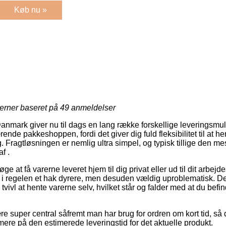
Køb nu »
jerner baseret på
49
anmeldelser
 Danmark giver nu til dags en lang række forskellige leveringsmu
nde pakkeshoppen, fordi det giver dig fuld fleksibilitet til at he
. Fragtløsningen er nemlig ultra simpel, og typisk tillige den me
f .
 at få varerne leveret hjem til dig privat eller ud til dit arbejd
 i regelen et hak dyrere, men desuden vældig uproblematisk. D
ivl at hente varerne selv, hvilket står og falder med at du befind
.
 super central såfremt man har brug for ordren om kort tid, så d
mere på den estimerede leveringstid for det aktuelle produkt.