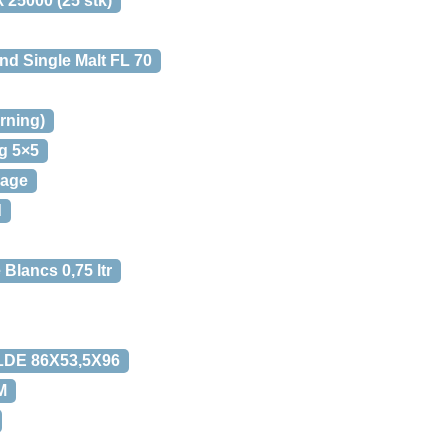
 25000 (25 stk)
d Single Malt FL 70
rning)
g 5×5
lage
d
Blancs 0,75 ltr
DE 86X53,5X96
M