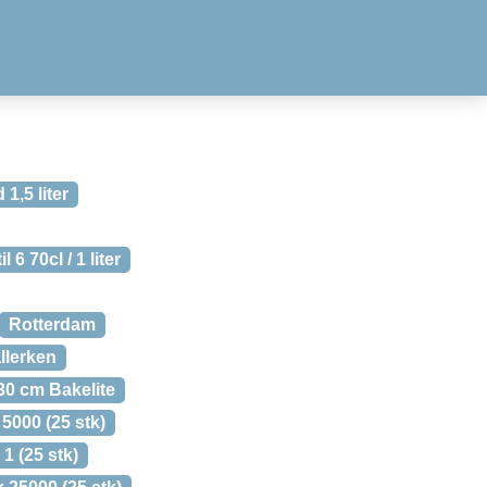
1,5 liter
 6 70cl / 1 liter
Rotterdam
llerken
30 cm Bakelite
5000 (25 stk)
1 (25 stk)