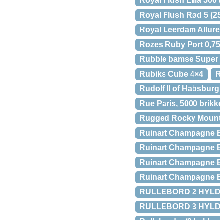
Royal Flush Lilla 500 
Royal Flush Rød 5 (25
Royal Leerdam Allure ø
Rozes Ruby Port 0,75 
Rubble bamse Super 
Rubiks Cube 4×4
R
Rudolf II of Habsbur
Rue Paris, 5000 brikk
Rugged Rocky Mount
Ruinart Champagne Bl
Ruinart Champagne Br
Ruinart Champagne Br
Ruinart Champagne Br
RULLEBORD 2 HYLD
RULLEBORD 3 HYLD