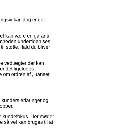
ngsvilkår, dog er det
det kan være en garanti
somheden undertiden ses
l støtte, ifald du bliver
de vedtægter der kan
 er det ligeledes
ne om ordren af , uanset
e kunders erfaringer og
hopper.
ets kundefokus. Her møder
 så vel kan bruges til at