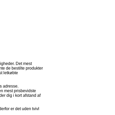
ligheder. Det mest
nte de bestilte produkter
st letkøbte
es adresse.
en mest prisbevidste
er dig i kort afstand af
erfor er det uden tvivl