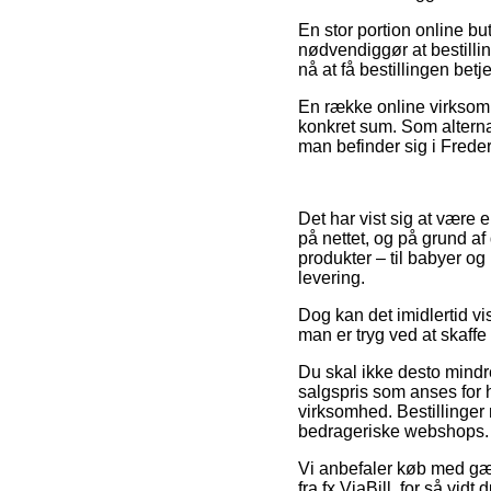
En stor portion online bu
nødvendiggør at bestilli
nå at få bestillingen betj
En række online virksomh
konkret sum. Som alterna
man befinder sig i Freder
Det har vist sig at være 
på nettet, og på grund af 
produkter – til babyer o
levering.
Dog kan det imidlertid vis
man er tryg ved at skaffe
Du skal ikke desto mindre
salgspris som anses for h
virksomhed. Bestillinger m
bedrageriske webshops.
Vi anbefaler køb med gæn
fra fx ViaBill, for så vidt