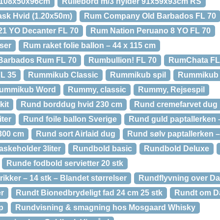
r 108x50x96cm
Rullebord m/3 hylder 91x59x93cm RS
ask Hvid (1.20x50m)
Rum Company Old Barbados FL 70
1 YO Decanter FL 70
Rum Nation Peruano 8 YO FL 70
ser
Rum raket folie ballon – 44 x 115 cm
 Barbados Rum FL 70
Rumbullion! FL 70
RumChata FL
FL 35
Rummikub Classic
Rummikub spil
Rummikub 
ummikub Word
Rummy, classic
Rummy, Rejsespil
kit
Rund borddug hvid 230 cm
Rund cremefarvet dug
iter
Rund foile ballon Sverige
Rund guld paptallerken 
300 cm
Rund sort Airlaid dug
Rund sølv paptallerken –
skeholder 3liter
Rundbold basic
Rundbold Deluxe
Runde fodbold servietter 20 stk
ikker – 14 stk – Blandet størrelser
Rundflyvning over D
r
Rundt Bionedbrydeligt fad 24 cm 25 stk
Rundt om D
p
Rundvisning & smagning hos Mosgaard Whisky