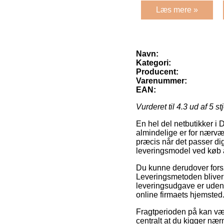
Læs mere »
Navn:
Kategori:
Producent:
Varenummer:
EAN:
Vurderet til
4.3
ud af 5 st
En hel del netbutikker i
almindelige er for nærvære
præcis når det passer dig
leveringsmodel ved køb a
Du kunne derudover forsøge
Leveringsmetoden bliver
leveringsudgave er uden tv
online firmaets hjemsted
Fragtperioden på kan være
centralt at du kigger nær