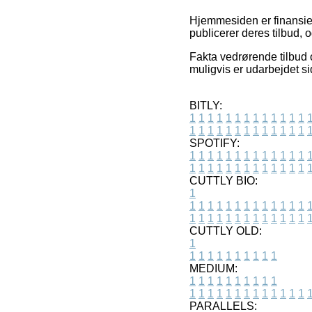
Hjemmesiden er finansiere
publicerer deres tilbud, 
Fakta vedrørende tilbud og
muligvis er udarbejdet si
BITLY:
1
1
1
1
1
1
1
1
1
1
1
1
1
1
1
1
1
1
1
1
1
1
1
1
1
1
SPOTIFY:
1
1
1
1
1
1
1
1
1
1
1
1
1
1
1
1
1
1
1
1
1
1
1
1
1
1
CUTTLY BIO:
1
1
1
1
1
1
1
1
1
1
1
1
1
1
1
1
1
1
1
1
1
1
1
1
1
1
1
CUTTLY OLD:
1
1
1
1
1
1
1
1
1
1
1
MEDIUM:
1
1
1
1
1
1
1
1
1
1
1
1
1
1
1
1
1
1
1
1
1
1
1
PARALLELS: