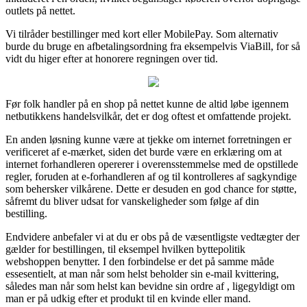
outlets på nettet.
Vi tilråder bestillinger med kort eller MobilePay. Som alternativ
burde du bruge en afbetalingsordning fra eksempelvis ViaBill, for så
vidt du higer efter at honorere regningen over tid.
Før folk handler på en shop på nettet kunne de altid løbe igennem
netbutikkens handelsvilkår, det er dog oftest et omfattende projekt.
En anden løsning kunne være at tjekke om internet forretningen er
verificeret af e-mærket, siden det burde være en erklæring om at
internet forhandleren opererer i overensstemmelse med de opstillede
regler, foruden at e-forhandleren af og til kontrolleres af sagkyndige
som behersker vilkårene. Dette er desuden en god chance for støtte,
såfremt du bliver udsat for vanskeligheder som følge af din
bestilling.
Endvidere anbefaler vi at du er obs på de væsentligste vedtægter der
gælder for bestillingen, til eksempel hvilken byttepolitik
webshoppen benytter. I den forbindelse er det på samme måde
essesentielt, at man når som helst beholder sin e-mail kvittering,
således man når som helst kan bevidne sin ordre af , ligegyldigt om
man er på udkig efter et produkt til en kvinde eller mand.