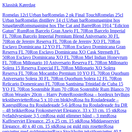
Klassisk Køredag
Romglas 12cl Urban bar
Romglas 2 pk Final Touch
Romglas 25cl
Urban bar
Romglas distillery 14 cl Urban bar
Romsmagning hos
Smagførst
Romsmagning hos The Cat and Barrel
Ron 1914 "Edicion
Gatun" Rum
Ron Barcelo Gran Anejo FL 70
Ron Barcelo Imperial
FL 70
Ron Barcelo Imperial Premium Blend Aniversario 30 FL
70
Ron de Jeremy Reserva FL 70
Ron de Jeremy XO FL 70
Ron
Esclavo Dominicana 12 YO FL 70
Ron Esclavo Dominicana Gran
Reserva FL 70
Ron Esclavo Dominicana XO Cask Strength FL
50
Ron Esclavo Dominicana XO FL 70
Ron Miel Indian Honeyrum
FL 70
Ron Millonario 10 Aniversario Reserva FL 70
Ron Millonario
Solera 15 Reserva Especial FL 70
Ron Millonario XO Solera
Reserva FL 70
Ron Mocambo Premium 10 YO FL 70
Ron Quorhum
Aniversario Solera 30 FL 70
Ron Quorhum Solera 12 FL 70
Ron
Relicario Domenicano FL 70
Ron Santisima Trinidad de Cuba 15
YO FL 70
Ron Sostenible Rum 70 cl
Ron Sostenible Rum Blanco 70
cl
Ron Weasley 20cm – Harry Potter
Rooster
Rosa – bordeux bryllups
tekstilservietter
Rosa 5 x 10 cm bloklys
Rosa fra Rouladegade –
Kagespil
Rosa fra Rouladegade 5-6 år
Rosa fra Rouladegade fra DR
– 48 brikker
Rosa Frokostserviet Elegance. 33 x 33 cm. 15 stk
Rosa
fyrfadslysestage 3,5 cm
Rosa guld glimmer bånd – 3 mm
Rosa
Kaffeserviet Elegance. 25 x 25 cm. 15 stk
Rosa Middagsserviet
Elegance. 40 x 40 cm. 15 stk
Rosa og guld mix rosetter
Rosa
servietter med guldmønster
Rosa Stockholm tekstilservietter 40 *