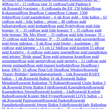
40
Rosa tyl – 15 cm
Rosa vase 31 cm
Rosa/Guld Papkrus 6
stk.
Rosaguld lysestager – 8 cm
Rosaria the Elf, 150 brikker
Rosas
Kokassespil
Rose Bear
Rose Cottage
Rose Cottage, 1500
brikker
Rose Gold paptallerkner – 6 stk.
Rose guld – folie ballon – 61
cm
Rose guld – folie ballon – stjerne – 48 cm
Rose guld
ballonvægt
Rose guld festhatte
Rose guld flydelys
Rose guld folie
bogstav 'A' – 35 cm
Rose guld folie bogstav 'I' – 35 cm
Rose guld
folie bogstav 'Mr. Mrs Hjerte' – 35 cm
Rose guld folie bogstav 'N' –
35 cm
Rose guld folie bogstav 'P' – 35 cm
Rose guld gaveæske
Rose
guld hjerte tallerken – 6 stk.
Rose guld hjerter – konfettirør – 60
cm
Rose guld klemme – 3,5 cm 12 Stk
Rose guld konfetti 15 g
Rose
guld Kuglelys – 6 cm
Rose guld papir sugerør
Rose guld paptallerken
med teksten "Bride squad"
Rose guld prinsesse krone
Rose guld
serpentiner
Rose guld sterinlys
Rose guld sterinlys – 12 cm
Rose guld
stjerne guirlande
Rose guld triangel kortholder
Rose Heart
Rose i
knop, ØKO, 10 g
Rose Petal Gift Shop
Rose Window
Rosegold
‘Happy Birthday’ fødselsdagsguirlande – 1stk.
Rosegold BABY
ballon – 1 stk.
Rosegold Ballon 10 stk.
Rosegold Ballon
Metallisk
Rosegold Ballonbue 70 Balloner
Rosegold Globe Ballon 3
stk.
Rosegold Hjerte Ballon Folie
Rosegold Kagetallerken
Rosegold
Kagetallerken Stjerne
Rosegold konfetti – 14g
Rosegold Konfetti
Ballon
Rosegold Kopper Med Frynser
Rosegold LOVE ballon – 1
stk.
Rosegold Papirsugerør
Rosegold Papkrus
Rosegold
Paptallerken
Rosegold Stjerne Ballon Folie
Rosegold/Sølv Ballonbue