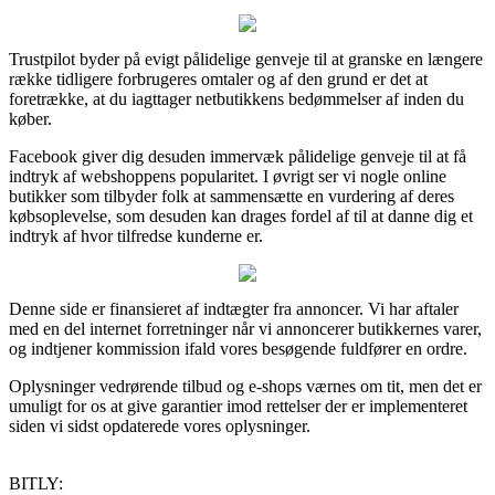
Trustpilot byder på evigt pålidelige genveje til at granske en længere
række tidligere forbrugeres omtaler og af den grund er det at
foretrække, at du iagttager netbutikkens bedømmelser af inden du
køber.
Facebook giver dig desuden immervæk pålidelige genveje til at få
indtryk af webshoppens popularitet. I øvrigt ser vi nogle online
butikker som tilbyder folk at sammensætte en vurdering af deres
købsoplevelse, som desuden kan drages fordel af til at danne dig et
indtryk af hvor tilfredse kunderne er.
Denne side er finansieret af indtægter fra annoncer. Vi har aftaler
med en del internet forretninger når vi annoncerer butikkernes varer,
og indtjener kommission ifald vores besøgende fuldfører en ordre.
Oplysninger vedrørende tilbud og e-shops værnes om tit, men det er
umuligt for os at give garantier imod rettelser der er implementeret
siden vi sidst opdaterede vores oplysninger.
BITLY: