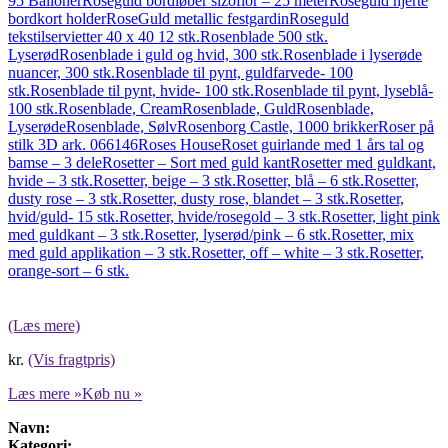
95 Balloner
Roseguld bordløber sizoflor – 25 meter
Roseguld hjerte
bordkort holder
RoseGuld metallic festgardin
Roseguld
tekstilservietter 40 x 40 12 stk.
Rosenblade 500 stk.
Lyserød
Rosenblade i guld og hvid, 300 stk.
Rosenblade i lyserøde
nuancer, 300 stk.
Rosenblade til pynt, guldfarvede- 100
stk.
Rosenblade til pynt, hvide- 100 stk.
Rosenblade til pynt, lyseblå-
100 stk.
Rosenblade, Cream
Rosenblade, Guld
Rosenblade,
Lyserøde
Rosenblade, Sølv
Rosenborg Castle, 1000 brikker
Roser på
stilk 3D ark. 066146
Roses House
Roset guirlande med 1 års tal og
bamse – 3 dele
Rosetter – Sort med guld kant
Rosetter med guldkant,
hvide – 3 stk.
Rosetter, beige – 3 stk.
Rosetter, blå – 6 stk.
Rosetter,
dusty rose – 3 stk.
Rosetter, dusty rose, blandet – 3 stk.
Rosetter,
hvid/guld- 15 stk.
Rosetter, hvide/rosegold – 3 stk.
Rosetter, light pink
med guldkant – 3 stk.
Rosetter, lyserød/pink – 6 stk.
Rosetter, mix
med guld applikation – 3 stk.
Rosetter, off – white – 3 stk.
Rosetter,
orange-sort – 6 stk.
(Læs mere)
kr.
(Vis fragtpris)
Læs mere »
Køb nu »
Navn:
Kategori: