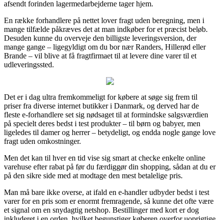
afsendt forinden lagermedarbejderne tager hjem.
En række forhandlere på nettet lover fragt uden beregning, men i
mange tilfælde påkræves det at man indkøber for et præcist beløb.
Desuden kunne du overveje den billigste leveringsversion, der
mange gange – ligegyldigt om du bor nær Randers, Hillerød eller
Brande – vil blive at få fragtfirmaet til at levere dine varer til et
udleveringssted.
Det er i dag ultra fremkommeligt for købere at søge sig frem til
priser fra diverse internet butikker i Danmark, og derved har de
fleste e-forhandlere set sig nødsaget til at formindske salgsværdien
på specielt deres bedst i test produkter – til børn og babyer, men
ligeledes til damer og herrer – betydeligt, og endda nogle gange love
fragt uden omkostninger.
Men det kan til hver en tid vise sig smart at checke enkelte online
varehuse efter rabat på før du færdiggør din shopping, sådan at du er
på den sikre side med at modtage den mest betalelige pris.
Man må bare ikke overse, at ifald en e-handler udbyder bedst i test
varer for en pris som er enormt fremragende, så kunne det ofte være
et signal om en snydagtig netshop. Bestillinger med kort er dog
inkluderet i en orden, hvilket begunstiger køberen overfor uoprigtige