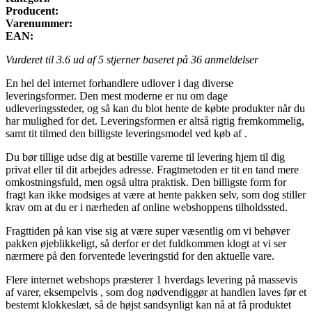
Producent:
Varenummer:
EAN:
Vurderet til
3.6
ud af 5 stjerner baseret på
36
anmeldelser
En hel del internet forhandlere udlover i dag diverse
leveringsformer. Den mest moderne er nu om dage
udleveringssteder, og så kan du blot hente de købte produkter når du
har mulighed for det. Leveringsformen er altså rigtig fremkommelig,
samt tit tilmed den billigste leveringsmodel ved køb af .
Du bør tillige udse dig at bestille varerne til levering hjem til dig
privat eller til dit arbejdes adresse. Fragtmetoden er tit en tand mere
omkostningsfuld, men også ultra praktisk. Den billigste form for
fragt kan ikke modsiges at være at hente pakken selv, som dog stiller
krav om at du er i nærheden af online webshoppens tilholdssted.
Fragttiden på kan vise sig at være super væsentlig om vi behøver
pakken øjeblikkeligt, så derfor er det fuldkommen klogt at vi ser
nærmere på den forventede leveringstid for den aktuelle vare.
Flere internet webshops præsterer 1 hverdags levering på massevis
af varer, eksempelvis , som dog nødvendiggør at handlen laves før et
bestemt klokkeslæt, så de højst sandsynligt kan nå at få produktet