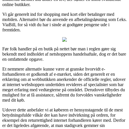
online butikker.
Vi går generelt ind for shopping med kort eller betalinger med
mobilen. Alternativt bør du anvende en afbetalingsløsning som f.eks.
ViaBill, for så vidt du har i sinde at godtgøre pengene ude i
fremtiden.
Før folk handler på en butik på nettet bør man i reglen gøre sig
bekendt med indholdet af netshoppens handelsaftale, dog er det bare
en omfattende opgave.
Et nemmere alternativ kunne være at granske hvorvidt e-
forhandleren er godkendt af e-mærket, siden det generelt er en
erklæring om at webbutikken anerkender de officielle regler, udover
at internet webshoppen undertiden revideres af specialister som har
meget erfaring med vedtægterne på området. Derudover tilbydes du
mulighed for at få assistance, såfremt du forvoldes vanskeligheder
med dit køb.
Udover dette anbefaler vi at køberen er hensynstagende til de mest
betydningsfulde vilkår der kan have indvirkning på ordren, for
eksempel den returrettighed internet forhandleren kører med. Derfor
er det ligeledes afgørende, at man stadigvæk gemmer sin