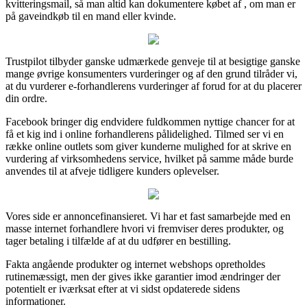
kvitteringsmail, så man altid kan dokumentere købet af , om man er
på gaveindkøb til en mand eller kvinde.
Trustpilot tilbyder ganske udmærkede genveje til at besigtige ganske
mange øvrige konsumenters vurderinger og af den grund tilråder vi,
at du vurderer e-forhandlerens vurderinger af forud for at du placerer
din ordre.
Facebook bringer dig endvidere fuldkommen nyttige chancer for at
få et kig ind i online forhandlerens pålidelighed. Tilmed ser vi en
række online outlets som giver kunderne mulighed for at skrive en
vurdering af virksomhedens service, hvilket på samme måde burde
anvendes til at afveje tidligere kunders oplevelser.
Vores side er annoncefinansieret. Vi har et fast samarbejde med en
masse internet forhandlere hvori vi fremviser deres produkter, og
tager betaling i tilfælde af at du udfører en bestilling.
Fakta angående produkter og internet webshops opretholdes
rutinemæssigt, men der gives ikke garantier imod ændringer der
potentielt er iværksat efter at vi sidst opdaterede sidens
informationer.