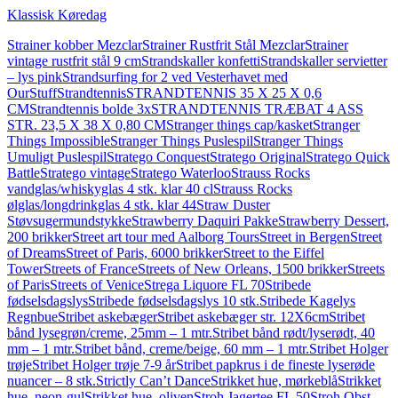
Klassisk Køredag
Strainer kobber Mezclar
Strainer Rustfrit Stål Mezclar
Strainer
vintage rustfrit stål 9 cm
Strandskaller konfetti
Strandskaller servietter
– lys pink
Strandsurfing for 2 ved Vesterhavet med
OurStuff
Strandtennis
STRANDTENNIS 35 X 25 X 0,6
CM
Strandtennis bolde 3x
STRANDTENNIS TRÆBAT 4 ASS
STR. 23,5 X 38 X 0,80 CM
Stranger things cap/kasket
Stranger
Things Impossible
Stranger Things Puslespil
Stranger Things
Umuligt Puslespil
Stratego Conquest
Stratego Original
Stratego Quick
Battle
Stratego vintage
Stratego Waterloo
Strauss Rocks
vandglas/whiskyglas 4 stk. klar 40 cl
Strauss Rocks
ølglas/longdrinkglas 4 stk. klar 44
Straw Duster
Støvsugermundstykke
Strawberry Daquiri Pakke
Strawberry Dessert,
200 brikker
Street art tour med Aalborg Tours
Street in Bergen
Street
of Dreams
Street of Paris, 6000 brikker
Street to the Eiffel
Tower
Streets of France
Streets of New Orleans, 1500 brikker
Streets
of Paris
Streets of Venice
Strega Liquore FL 70
Stribede
fødselsdagslys
Stribede fødselsdagslys 10 stk.
Stribede Kagelys
Regnbue
Stribet askebæger
Stribet askebæger str. 12X6cm
Stribet
bånd lysegrøn/creme, 25mm – 1 mtr.
Stribet bånd rødt/lyserødt, 40
mm – 1 mtr.
Stribet bånd, creme/beige, 60 mm – 1 mtr.
Stribet Holger
trøje
Stribet Holger trøje 7-9 år
Stribet papkrus i de fineste lyserøde
nuancer – 8 stk.
Strictly Can’t Dance
Strikket hue, mørkeblå
Strikket
hue, neon-gul
Strikket hue, oliven
Stroh Jagertee FL 50
Stroh Obst