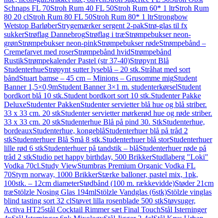
Schnaps FL 70
Stroh Rum 40 FL 50
Stroh Rum 60* 1 ltr
Stroh Rum
80 20 cl
Stroh Rum 80 FL 50
Stroh Rum 80* 1 ltr
Strongbow
Wetstop Barløber
Strygemærker sergent 2-pak
Strø-glas til fx
sukker
Strøflag Dannebrog
Strøflag i træ
Strømpebukser neon-
grøn
Strømpebukser neon-pink
Strømpebukser røde
Strømpebånd –
Cremefarvet med roser
Strømpebånd hvid
Strømpebånd
Rustik
Strømpekalender Pastel (str 37-40)
Strøpynt Blå
Studenterhue
Strøpynt sutter lyseblå – 20 stk.
Stråhat med sort
bånd
Stuart bamse – 45 cm – Minions – Grusomme mig
Student
Banner 1,5×0,9m
Student Banner 3×1 m. studenterkørsel
Student
bordkort blå 10 stk.
Student bordkort sort 10 stk.
Studenter Pakke
Deluxe
Studenter Pakken
Studenter servietter blå hue og blå striber.
33 x 33 cm. 20 stk
Studenter servietter mørkerød hue og røde striber.
33 x 33 cm. 20 stk
Studenterhue Blå på pind 30. Stk
Studenterhue,
bordeaux
Studenterhue, kongeblå
Studenterhuer blå på tråd 2
stk
Studenterhuer Blå Små 8 stk.
Studenterhuer blå stor
Studenterhuer
lille rød 6 stk
Studenterhuer på tandstik – blå
Studenterhuer røde på
tråd 2 stk
Studio pet happy birthday, 500 Brikker
Studlaberg "Loki"
Vodka 70cl.
Study View
Stumbras Premium Organic Vodka FL
70
Styrn norway, 1000 Brikker
Stærke balloner, pastel mix, 1pk,
100stk. – 12cm diameter
Stødbånd (100 m. rækkevidde)
Støder 21cm
træ
Stölzle Nosing Glas 194ml
Stölzle Vandglas (6stk)
Stölzle vinglas
blind tasting sort 32 cl
Støvet lilla rosenblade 500 stk
Støvsuger,
Activa HT25
stål Cocktail Rimmer sæt Final Touch
Stål Isterninger