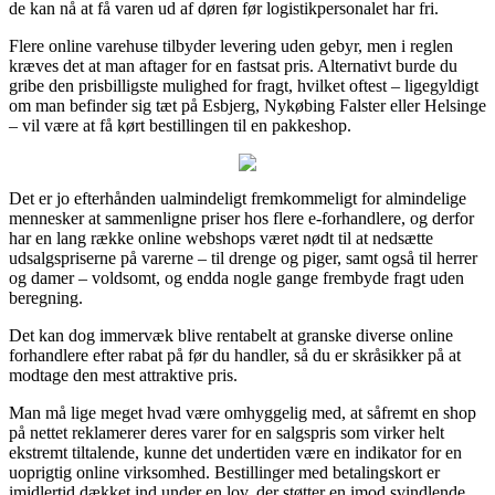
de kan nå at få varen ud af døren før logistikpersonalet har fri.
Flere online varehuse tilbyder levering uden gebyr, men i reglen
kræves det at man aftager for en fastsat pris. Alternativt burde du
gribe den prisbilligste mulighed for fragt, hvilket oftest – ligegyldigt
om man befinder sig tæt på Esbjerg, Nykøbing Falster eller Helsinge
– vil være at få kørt bestillingen til en pakkeshop.
Det er jo efterhånden ualmindeligt fremkommeligt for almindelige
mennesker at sammenligne priser hos flere e-forhandlere, og derfor
har en lang række online webshops været nødt til at nedsætte
udsalgspriserne på varerne – til drenge og piger, samt også til herrer
og damer – voldsomt, og endda nogle gange frembyde fragt uden
beregning.
Det kan dog immervæk blive rentabelt at granske diverse online
forhandlere efter rabat på før du handler, så du er skråsikker på at
modtage den mest attraktive pris.
Man må lige meget hvad være omhyggelig med, at såfremt en shop
på nettet reklamerer deres varer for en salgspris som virker helt
ekstremt tiltalende, kunne det undertiden være en indikator for en
uoprigtig online virksomhed. Bestillinger med betalingskort er
imidlertid dækket ind under en lov, der støtter en imod svindlende