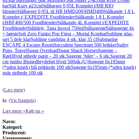
4x
Stål Isterninger 6pk Mixology
Stål Jigger 2-4cl
Stål Krus Urban
bar
Stål Kurv ø21cm
Stålbæger 0,95L Komplet t/HB RIO
blender
Stålbæger 0,95L til HB HMD200/HMD400
Stålkande 1,8 L
Komplet t/ EXPEDITE Foodblender
Stålkande 1,8 L Komplet
t/HBF400/500 Foodblender
Stålkande 4L Komplet t/EXPEDITE
Foodblender
Stålpleje, Tana Inoxol 750ml
Stålsugerør
Stålsugerør 4x
+ børste
Sub Zero Funko Pop Figur – Mortal Kombat
Sublime glas-
sæt 5 dele klar
Sublime vandglas 4 stk. klar 35 cl
Submarine
ESCAPE 4 Escape Room
Succulent Spectrum 500 brikker
Sudsy
Pups, Travel
Sugar Overload
Sugar Shack Horses
Sugerør –
Rød/Hvid stibede papir – 20 stk.
Sugerør ‘biler’ – 6 stk.
Sugerør 20
cm jumbo Bionedbrydeligt Hvid 500stk.(U)
Sugerør 6x195mm
(*uden knæk) blå prikkede 100 stk
Sugerør 6x195mm (*uden knæk)
gule stribede 100 stk
(Læs mere)
kr.
(Vis fragtpris)
Læs mere »
Køb nu »
Navn:
Kategori:
Producent:
Varenummer: