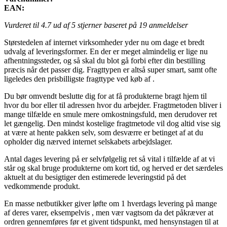
EAN:
Vurderet til
4.7
ud af 5 stjerner baseret på
19
anmeldelser
Størstedelen af internet virksomheder yder nu om dage et bredt
udvalg af leveringsformer. En der er meget almindelig er lige nu
afhentningssteder, og så skal du blot gå forbi efter din bestilling
præcis når det passer dig. Fragttypen er altså super smart, samt ofte
ligeledes den prisbilligste fragttype ved køb af .
Du bør omvendt beslutte dig for at få produkterne bragt hjem til
hvor du bor eller til adressen hvor du arbejder. Fragtmetoden bliver i
mange tilfælde en smule mere omkostningsfuld, men derudover ret
let gængelig. Den mindst kostelige fragtmetode vil dog altid vise sig
at være at hente pakken selv, som desværre er betinget af at du
opholder dig nærved internet selskabets arbejdslager.
Antal dages levering på er selvfølgelig ret så vital i tilfælde af at vi
står og skal bruge produkterne om kort tid, og herved er det særdeles
aktuelt at du besigtiger den estimerede leveringstid på det
vedkommende produkt.
En masse netbutikker giver løfte om 1 hverdags levering på mange
af deres varer, eksempelvis , men vær vagtsom da det påkræver at
ordren gennemføres før et givent tidspunkt, med hensynstagen til at